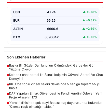
Güvenli Adresi Ve Chat Deneyimi
İnternet çağında kullanıcıların kaliteli bir şekilde irtibat
kurması ciddi bir değer barındırmaktadır. Günümüzde
USD
47.74
▲ +0.18%
birçok…
EUR
55.25
▲ +0.32%
ALTIN
6660.6
▲ +2.59%
BTC
3093842
▲ +0.13%
Son Eklenen Haberler
Başka Bir Gözle: Damlanur’un Ölümündeki Gerçekler Gün
■
Yüzüne Çıkıyor
Kelebek chat adresi İle Sanal İletişimin Güvenli Adresi Ve Chat
■
Deneyimi
KKTC’de toplu cinsel saldırı davasında 5 sanığa toplam 55 yıl
■
hapis
DAP Yapı’dan Emlak Güvencesi ile Kendi Kendini Ödeyen Yeni
■
Proje Ataşehir 173
‘Yeraltı’ dizisinde şok olay! Babası suç duyurusunda bulundu:
■
‘Kızımla reşit olmadığı halde…’