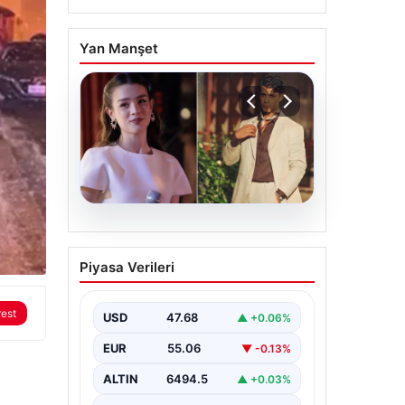
Yan Manşet
05.08.2026
‘Yeraltı’ dizisinde şok
Piyasa Verileri
olay! Babası suç
duyurusunda bulundu:
rest
‘Kızımla reşit olmadığı
USD
47.68
▲ +0.06%
halde…’
EUR
55.06
▼ -0.13%
ALTIN
6494.5
▲ +0.03%