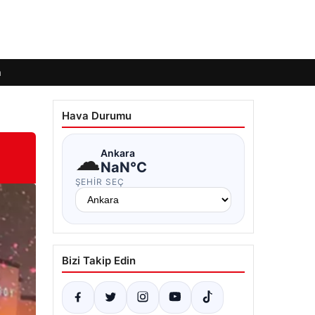
m
Hava Durumu
☁
Ankara
NaN°C
ŞEHIR SEÇ
Bizi Takip Edin