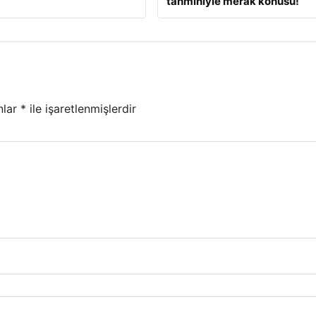
tahminiyle merak konusu!
nlar
*
ile işaretlenmişlerdir