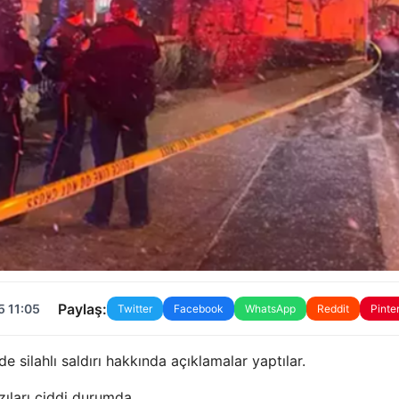
Paylaş:
5 11:05
Twitter
Facebook
WhatsApp
Reddit
Pinte
de silahlı saldırı hakkında açıklamalar yaptılar.
azıları ciddi durumda.