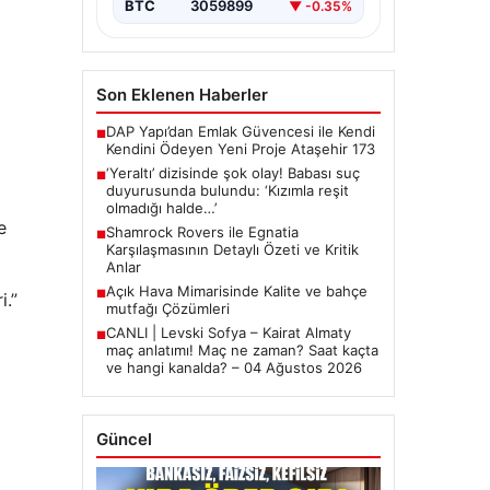
BTC
3059899
▼ -0.35%
Son Eklenen Haberler
DAP Yapı’dan Emlak Güvencesi ile Kendi
■
Kendini Ödeyen Yeni Proje Ataşehir 173
‘Yeraltı’ dizisinde şok olay! Babası suç
■
duyurusunda bulundu: ‘Kızımla reşit
olmadığı halde…’
e
Shamrock Rovers ile Egnatia
■
Karşılaşmasının Detaylı Özeti ve Kritik
Anlar
Açık Hava Mimarisinde Kalite ve bahçe
■
i.”
mutfağı Çözümleri
CANLI | Levski Sofya – Kairat Almaty
■
maç anlatımı! Maç ne zaman? Saat kaçta
ve hangi kanalda? – 04 Ağustos 2026
Güncel