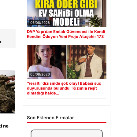
06/08/2026
DAP Yapı’dan Emlak Güvencesi ile Kendi
Kendini Ödeyen Yeni Proje Ataşehir 173
→
05/08/2026
‘Yeraltı’ dizisinde şok olay! Babası suç
duyurusunda bulundu: ‘Kızımla reşit
olmadığı halde…’
Son Eklenen Firmalar
i ne