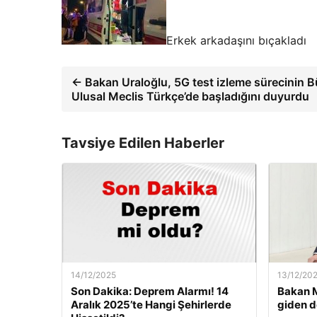
Erkek arkadaşını bıçakladı
← Bakan Uraloğlu, 5G test izleme sürecinin 
Ulusal Meclis Türkçe’de başladığını duyurdu
Tavsiye Edilen Haberler
14/12/2025
13/12/20
Son Dakika: Deprem Alarmı! 14
Bakan M
Aralık 2025’te Hangi Şehirlerde
giden d