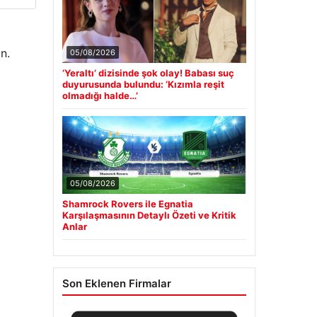
n.
05/08/2026
‘Yeraltı’ dizisinde şok olay! Babası suç
duyurusunda bulundu: ‘Kızımla reşit
olmadığı halde…’
05/08/2026
Shamrock Rovers ile Egnatia
Karşılaşmasının Detaylı Özeti ve Kritik
Anlar
Son Eklenen Firmalar