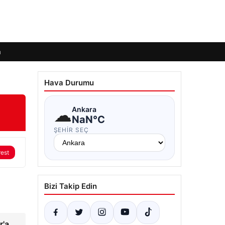
m
Hava Durumu
☁
Ankara
NaN°C
ŞEHIR SEÇ
rest
Bizi Takip Edin
r'a