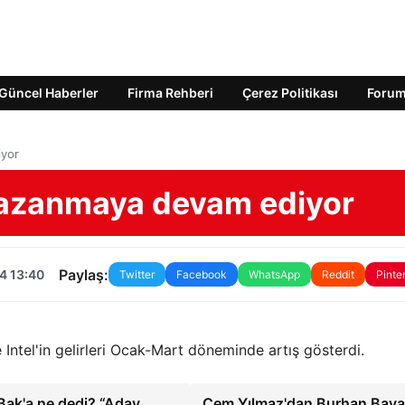
Güncel Haberler
Firma Rehberi
Çerez Politikası
Foru
iyor
 kazanmaya devam ediyor
Paylaş:
4 13:40
Twitter
Facebook
WhatsApp
Reddit
Pinte
e Intel'in gelirleri Ocak-Mart döneminde artış gösterdi.
Bak'a ne dedi? “Aday
Cem Yılmaz'dan Burhan Baya