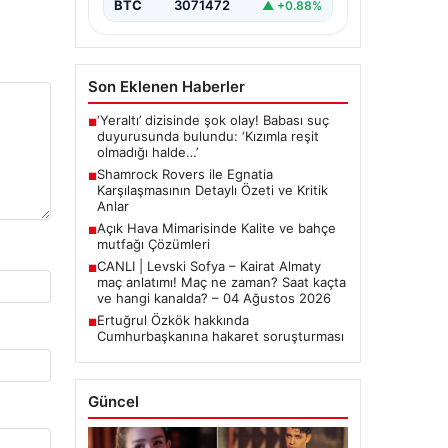
BTC
3071472
▲ +0.88%
Son Eklenen Haberler
‘Yeraltı’ dizisinde şok olay! Babası suç
■
duyurusunda bulundu: ‘Kızımla reşit
olmadığı halde…’
Shamrock Rovers ile Egnatia
■
Karşılaşmasının Detaylı Özeti ve Kritik
Anlar
Açık Hava Mimarisinde Kalite ve bahçe
■
mutfağı Çözümleri
CANLI | Levski Sofya – Kairat Almaty
■
maç anlatımı! Maç ne zaman? Saat kaçta
ve hangi kanalda? – 04 Ağustos 2026
Ertuğrul Özkök hakkında
■
Cumhurbaşkanına hakaret soruşturması
Güncel