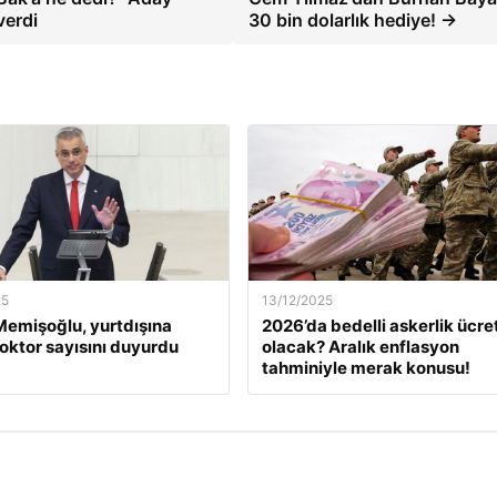
verdi
30 bin dolarlık hediye! →
25
13/12/2025
emişoğlu, yurtdışına
2026’da bedelli askerlik ücret
oktor sayısını duyurdu
olacak? Aralık enflasyon
tahminiyle merak konusu!