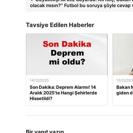
olacak mısın?” Futbol bu soruya şöyle cevap 
Tavsiye Edilen Haberler
14/12/2025
13/12/20
Son Dakika: Deprem Alarmı! 14
Bakan M
Aralık 2025’te Hangi Şehirlerde
giden d
Hissetildi?
Bir yanıt yazın