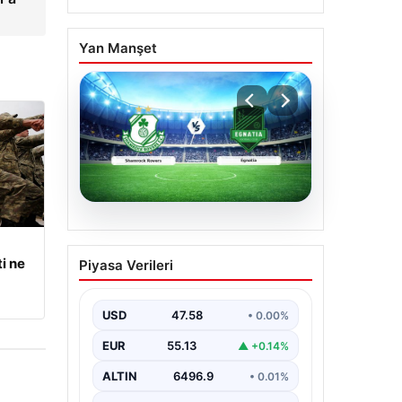
Yan Manşet
04.08.2026
Açık Hava Mimarisinde
i ne
Piyasa Verileri
Kalite ve bahçe mutfağı
Çözümleri
USD
47.58
• 0.00%
Günümüz dünyasında bahçe
sosyal alanlar, villaların en önemli
EUR
55.13
▲ +0.14%
alanlarından bir tanesi haline
gelmiştir. Bahçeyle…
ALTIN
6496.9
• 0.01%