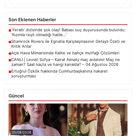
Son Eklenen Haberler
‘Yeraltı’ dizisinde şok olay! Babası suç duyurusunda bulundu:
■
‘Kızımla reşit olmadığı halde…’
Shamrock Rovers ile Egnatia Karşılaşmasının Detaylı Özeti ve
■
Kritik Anlar
Açık Hava Mimarisinde Kalite ve bahçe mutfağı Çözümleri
■
CANLI | Levski Sofya – Kairat Almaty maç anlatımı! Maç ne
■
zaman? Saat kaçta ve hangi kanalda? – 04 Ağustos 2026
Ertuğrul Özkök hakkında Cumhurbaşkanına hakaret
■
soruşturması
Güncel
05/08/2026