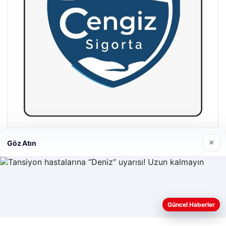
Hastaş Beton
×
Göz Atın
26/05/2026
Web sitemizi nasıl kullandığınızı daha iyi anlayabilmek,
Güncel Haberler
deneyiminizi kişiselleştirmek ve geliştirmek amacıyla çerezler
kullanıyoruz.
Çerez Politikamız