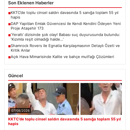
Son Eklenen Haberler
KKTC’de toplu cinsel saldırı davasında 5 sanığa toplam 55 yıl
■
hapis
DAP Yapı’dan Emlak Güvencesi ile Kendi Kendini Ödeyen Yeni
■
Proje Ataşehir 173
‘Yeraltı’ dizisinde şok olay! Babası suç duyurusunda bulundu:
■
‘Kızımla reşit olmadığı halde…’
Shamrock Rovers ile Egnatia Karşılaşmasının Detaylı Özeti ve
■
Kritik Anlar
Açık Hava Mimarisinde Kalite ve bahçe mutfağı Çözümleri
■
Güncel
07/08/2026
KKTC’de toplu cinsel saldırı davasında 5 sanığa toplam 55 yıl
hapis