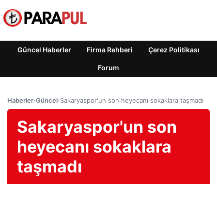
Güncel Haberler
Firma Rehberi
Çerez Politikası
Forum
Haberler
›
Güncel
›
Sakaryaspor'un son heyecanı sokaklara taşmadı
Sakaryaspor'un son
heyecanı sokaklara
taşmadı