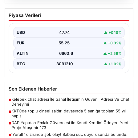
07.08.2026
KKTC’de toplu cinsel saldırı davasında 5
Piyasa Verileri
sanığa toplam 55 yıl hapis
Kuzey Kıbrıs’ta, 18 yaşındaki bir kadına yönelik
gerçekleşen toplu cinsel saldırı ve bu saldırının…
USD
47.74
▲ +0.18%
EUR
55.25
▲ +0.32%
ALTIN
6660.6
▲ +2.59%
BTC
3091210
▲ +1.02%
Son Eklenen Haberler
Kelebek chat adresi İle Sanal İletişimin Güvenli Adresi Ve Chat
■
Deneyimi
KKTC’de toplu cinsel saldırı davasında 5 sanığa toplam 55 yıl
■
hapis
DAP Yapı’dan Emlak Güvencesi ile Kendi Kendini Ödeyen Yeni
■
Proje Ataşehir 173
‘Yeraltı’ dizisinde şok olay! Babası suç duyurusunda bulundu:
■