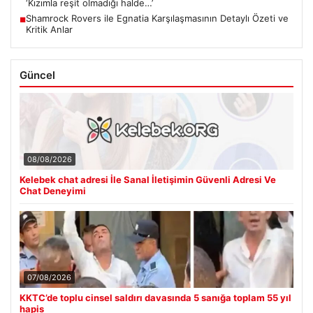
‘Kızımla reşit olmadığı halde…’
Shamrock Rovers ile Egnatia Karşılaşmasının Detaylı Özeti ve
■
Kritik Anlar
Güncel
08/08/2026
Kelebek chat adresi İle Sanal İletişimin Güvenli Adresi Ve
Chat Deneyimi
07/08/2026
KKTC’de toplu cinsel saldırı davasında 5 sanığa toplam 55 yıl
hapis