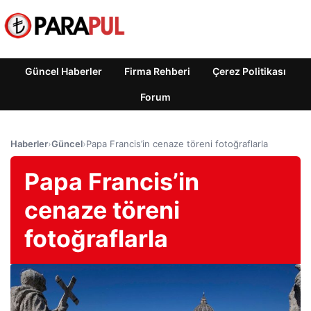
Güncel Haberler
Firma Rehberi
Çerez Politikası
Forum
Haberler
›
Güncel
›
Papa Francis’in cenaze töreni fotoğraflarla
Papa Francis’in
cenaze töreni
fotoğraflarla