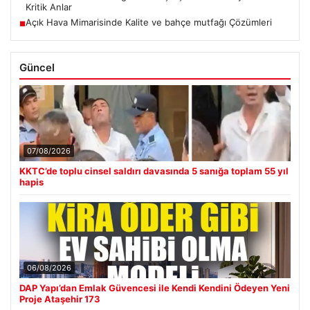
Kritik Anlar
Açık Hava Mimarisinde Kalite ve bahçe mutfağı Çözümleri
■
Güncel
07/08/2026
KKTC’de toplu cinsel saldırı davasında 5 sanığa toplam 55 yıl
hapis
06/08/2026
DAP Yapı’dan Emlak Güvencesi ile Kendi Kendini Ödeyen Yeni
Proje Ataşehir 173