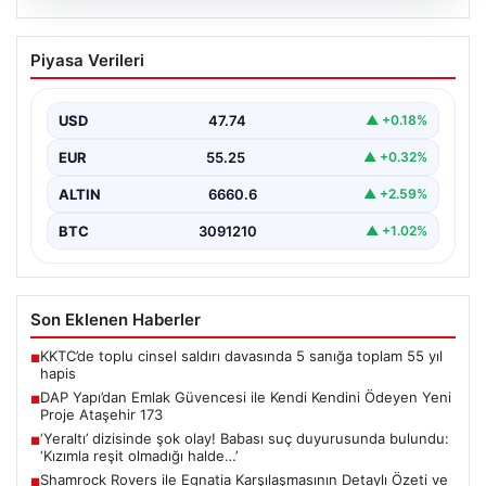
06.08.2026
DAP Yapı’dan Emlak Güvencesi ile Kendi
Piyasa Verileri
Kendini Ödeyen Yeni Proje Ataşehir 173
Gayrimenkul sektöründe yenilikçi projeleriyle dikkat
çeken DAP Gayrimenkul Geliştirme, müşterilerine
USD
47.74
▲ +0.18%
sunduğu yeni yaşam modeliyle…
EUR
55.25
▲ +0.32%
ALTIN
6660.6
▲ +2.59%
BTC
3091210
▲ +1.02%
Son Eklenen Haberler
KKTC’de toplu cinsel saldırı davasında 5 sanığa toplam 55 yıl
■
hapis
DAP Yapı’dan Emlak Güvencesi ile Kendi Kendini Ödeyen Yeni
■
Proje Ataşehir 173
‘Yeraltı’ dizisinde şok olay! Babası suç duyurusunda bulundu:
■
‘Kızımla reşit olmadığı halde…’
Shamrock Rovers ile Egnatia Karşılaşmasının Detaylı Özeti ve
■