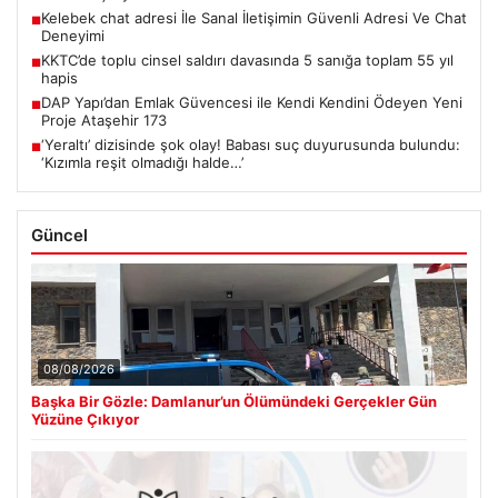
Kelebek chat adresi İle Sanal İletişimin Güvenli Adresi Ve Chat
■
Deneyimi
KKTC’de toplu cinsel saldırı davasında 5 sanığa toplam 55 yıl
■
hapis
DAP Yapı’dan Emlak Güvencesi ile Kendi Kendini Ödeyen Yeni
■
Proje Ataşehir 173
‘Yeraltı’ dizisinde şok olay! Babası suç duyurusunda bulundu:
■
‘Kızımla reşit olmadığı halde…’
Güncel
08/08/2026
Başka Bir Gözle: Damlanur’un Ölümündeki Gerçekler Gün
Yüzüne Çıkıyor