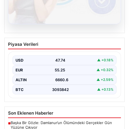
08.08.2026
Kelebek chat adresi İle Sanal İletişimin
Piyasa Verileri
Güvenli Adresi Ve Chat Deneyimi
İnternet çağında kullanıcıların kaliteli bir şekilde irtibat
kurması ciddi bir değer barındırmaktadır. Günümüzde
USD
47.74
▲ +0.18%
birçok…
EUR
55.25
▲ +0.32%
ALTIN
6660.6
▲ +2.59%
BTC
3093842
▲ +0.13%
Son Eklenen Haberler
Başka Bir Gözle: Damlanur’un Ölümündeki Gerçekler Gün
■
Yüzüne Çıkıyor