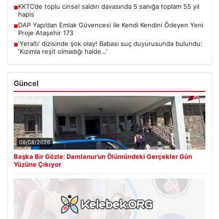
KKTC’de toplu cinsel saldırı davasında 5 sanığa toplam 55 yıl
■
hapis
DAP Yapı’dan Emlak Güvencesi ile Kendi Kendini Ödeyen Yeni
■
Proje Ataşehir 173
‘Yeraltı’ dizisinde şok olay! Babası suç duyurusunda bulundu:
■
‘Kızımla reşit olmadığı halde…’
Güncel
08/08/2026
Başka Bir Gözle: Damlanur’un Ölümündeki Gerçekler Gün
Yüzüne Çıkıyor