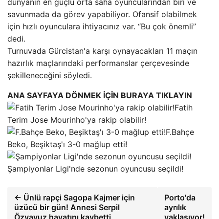
dünyanın en güçlü orta saha oyuncularından biri ve
savunmada da görev yapabiliyor. Ofansif olabilmek
için hızlı oyunculara ihtiyacınız var. “Bu çok önemli”
dedi.
Turnuvada Gürcistan'a karşı oynayacakları 11 maçın
hazırlık maçlarındaki performanslar çerçevesinde
şekilleneceğini söyledi.
ANA SAYFAYA DÖNMEK İÇİN BURAYA TIKLAYIN
Fatih
Terim Jose Mourinho'ya rakip olabilir!
F.Bahçe
Beko, Beşiktaş'ı 3-0 mağlup etti!
Şampiyonlar Ligi'nde sezonun oyuncusu seçildi!
← Ünlü rapçi Sagopa Kajmer için
Porto'da
üzücü bir gün! Annesi Serpil
ayrılık
Özyavuz hayatını kaybetti
yaklaşıyor!