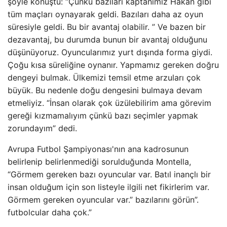
şöyle konuştu: “Çünkü bazıları kaptanımız Hakan gibi
tüm maçları oynayarak geldi. Bazıları daha az oyun
süresiyle geldi. Bu bir avantaj olabilir. ” Ve bazen bir
dezavantaj, bu durumda bunun bir avantaj olduğunu
düşünüyoruz. Oyuncularımız yurt dışında forma giydi.
Çoğu kısa süreliğine oynanır. Yapmamız gereken doğru
dengeyi bulmak. Ülkemizi temsil etme arzuları çok
büyük. Bu nedenle doğu dengesini bulmaya devam
etmeliyiz. “İnsan olarak çok üzülebilirim ama görevim
gereği kızmamalıyım çünkü bazı seçimler yapmak
zorundayım” dedi.
Avrupa Futbol Şampiyonası'nın ana kadrosunun
belirlenip belirlenmediği sorulduğunda Montella,
“Görmem gereken bazı oyuncular var. Batıl inançlı bir
insan olduğum için son listeyle ilgili net fikirlerim var.
Görmem gereken oyuncular var.” bazılarını görün”.
futbolcular daha çok.”