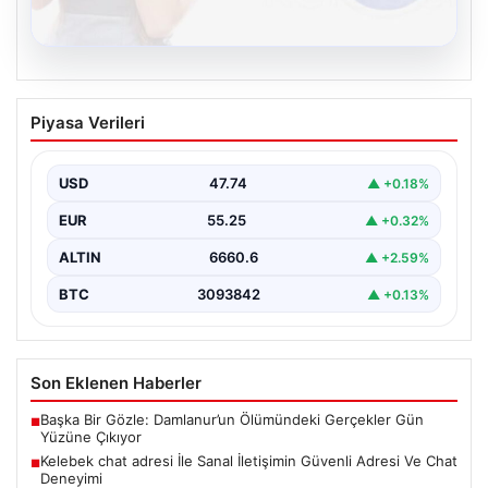
08.08.2026
Kelebek chat adresi İle Sanal İletişimin
Piyasa Verileri
Güvenli Adresi Ve Chat Deneyimi
İnternet çağında kullanıcıların kaliteli bir şekilde irtibat
kurması ciddi bir değer barındırmaktadır. Günümüzde
USD
47.74
▲ +0.18%
birçok…
EUR
55.25
▲ +0.32%
ALTIN
6660.6
▲ +2.59%
BTC
3093842
▲ +0.13%
Son Eklenen Haberler
Başka Bir Gözle: Damlanur’un Ölümündeki Gerçekler Gün
■
Yüzüne Çıkıyor
Kelebek chat adresi İle Sanal İletişimin Güvenli Adresi Ve Chat
■
Deneyimi