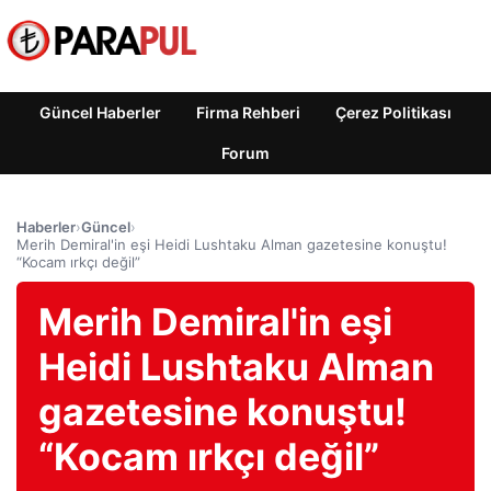
Güncel Haberler
Firma Rehberi
Çerez Politikası
Forum
Haberler
›
Güncel
›
Merih Demiral'in eşi Heidi Lushtaku Alman gazetesine konuştu!
“Kocam ırkçı değil”
Merih Demiral'in eşi
Heidi Lushtaku Alman
gazetesine konuştu!
“Kocam ırkçı değil”