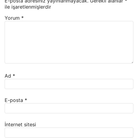
E-posta adresiniz yayınlanmayacak.
Gerekli alanlar
*
ile işaretlenmişlerdir
Yorum
*
Ad
*
E-posta
*
İnternet sitesi