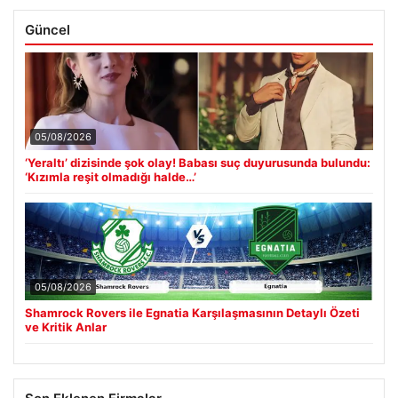
Güncel
05/08/2026
‘Yeraltı’ dizisinde şok olay! Babası suç duyurusunda bulundu:
‘Kızımla reşit olmadığı halde…’
05/08/2026
Shamrock Rovers ile Egnatia Karşılaşmasının Detaylı Özeti
ve Kritik Anlar