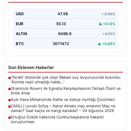
Anlar
USD
47.58
• 0.00%
İrlanda temsilcisi Shamrock Rovers, Avrupa kupaları
mücadelesinde Egnatia’yı ağırladı ve sahadan 3-1’lik net
EUR
55.13
▲ +0.14%
bir…
ALTIN
6496.9
• 0.01%
BTC
3071472
▲ +0.88%
Son Eklenen Haberler
‘Yeraltı’ dizisinde şok olay! Babası suç duyurusunda bulundu:
■
‘Kızımla reşit olmadığı halde…’
Shamrock Rovers ile Egnatia Karşılaşmasının Detaylı Özeti ve
■
Kritik Anlar
Açık Hava Mimarisinde Kalite ve bahçe mutfağı Çözümleri
■
CANLI | Levski Sofya – Kairat Almaty maç anlatımı! Maç ne
■
zaman? Saat kaçta ve hangi kanalda? – 04 Ağustos 2026
Ertuğrul Özkök hakkında Cumhurbaşkanına hakaret
■
soruşturması