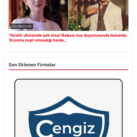
05/08/2026
‘Yeraltı’ dizisinde şok olay! Babası suç duyurusunda bulundu:
‘Kızımla reşit olmadığı halde…’
Son Eklenen Firmalar