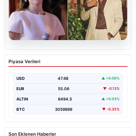
05.08.2026
‘Yeraltı’ dizisinde şok olay! Babası suç
Piyasa Verileri
duyurusunda bulundu: ‘Kızımla reşit
olmadığı halde…’
USD
47.68
▲ +0.06%
EUR
55.06
▼ -0.13%
ALTIN
6494.5
▲ +0.03%
BTC
3059899
▼ -0.35%
Son Eklenen Haberler