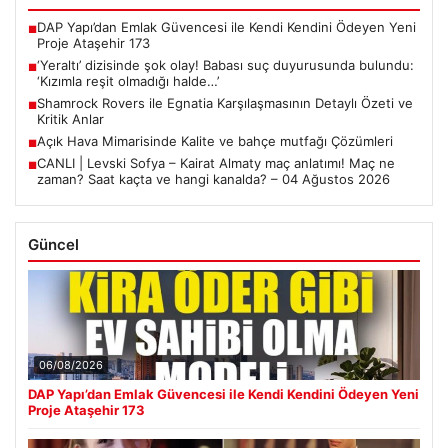
DAP Yapı’dan Emlak Güvencesi ile Kendi Kendini Ödeyen Yeni
■
Proje Ataşehir 173
‘Yeraltı’ dizisinde şok olay! Babası suç duyurusunda bulundu:
■
‘Kızımla reşit olmadığı halde…’
Shamrock Rovers ile Egnatia Karşılaşmasının Detaylı Özeti ve
■
Kritik Anlar
Açık Hava Mimarisinde Kalite ve bahçe mutfağı Çözümleri
■
CANLI | Levski Sofya – Kairat Almaty maç anlatımı! Maç ne
■
zaman? Saat kaçta ve hangi kanalda? – 04 Ağustos 2026
Güncel
06/08/2026
DAP Yapı’dan Emlak Güvencesi ile Kendi Kendini Ödeyen Yeni
Proje Ataşehir 173