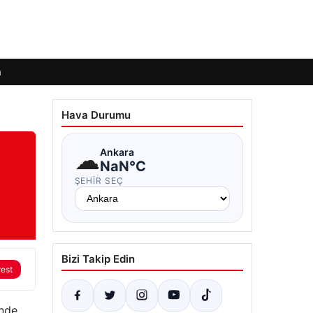
m
Hava Durumu
☁
Ankara
NaN°C
ŞEHIR SEÇ
Bizi Takip Edin
rest
inde