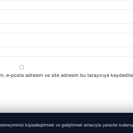
m, e-posta adresim ve site adresim bu tarayıcıya kaydedilsi
 deneyiminizi kişiselleştirmek ve geliştirmek amacıyla çerezler kullan
malta dil okulları
|
lemagrup.com.tr