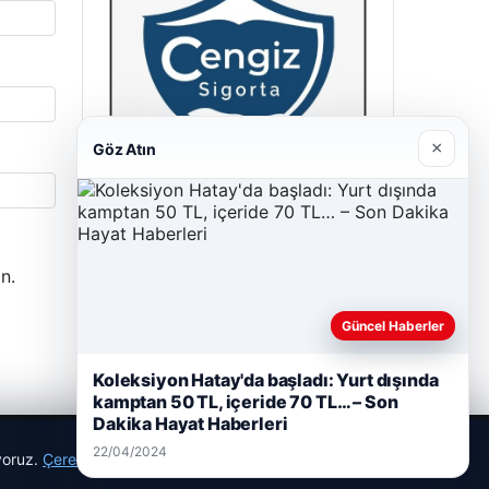
×
Göz Atın
Cengiz Sigorta
23/06/2026
n.
Güncel Haberler
Koleksiyon Hatay'da başladı: Yurt dışında
kamptan 50 TL, içeride 70 TL… – Son
Dakika Hayat Haberleri
22/04/2024
ıyoruz.
Çerez Politikamız
Reddet
Kabul Et