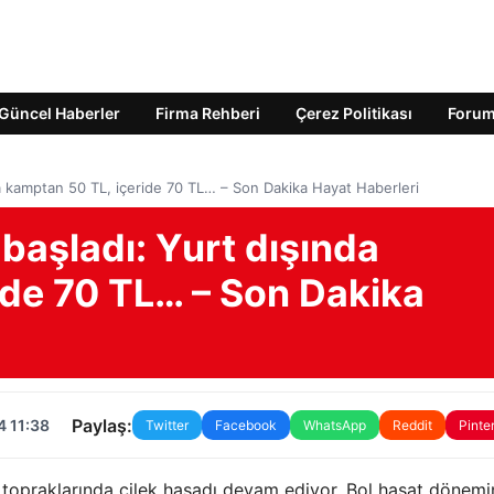
Güncel Haberler
Firma Rehberi
Çerez Politikası
Foru
da kamptan 50 TL, içeride 70 TL… – Son Dakika Hayat Haberleri
başladı: Yurt dışında
ide 70 TL… – Son Dakika
Paylaş:
4 11:38
Twitter
Facebook
WhatsApp
Reddit
Pinte
li topraklarında çilek hasadı devam ediyor. Bol hasat dönem