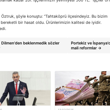
oplamak kadar zor. İşçilerimizin yevmiyesi 500 TL. “İşçiler o
a Öztruk, şöyle konuştu: “Tahtaköprü ilçesindeyiz. Bu bizim
reketli bir hasat oldu. Ürünlerimizin kalitesi de iyidir.
edi.
n Dilmen'den beklenmedik sözler
Portekiz ve İspanya'
y
mali reformlar →
25
13/12/2025