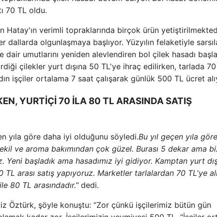
tı 70 TL oldu.
an Hatay'ın verimli topraklarında birçok ürün yetiştirilmekted
er dallarda olgunlaşmaya başlıyor. Yüzyılın felaketiyle sarsı
dair umutlarını yeniden alevlendiren bol çilek hasadı başla
rdiği çilekler yurt dışına 50 TL'ye ihraç edilirken, tarlada 7
adın işçiler ortalama 7 saat çalışarak günlük 500 TL ücret alı
N, YURTİÇİ 70 İLA 80 TL ARASINDA SATIŞ
en yıla göre daha iyi olduğunu söyledi.
Bu yıl geçen yıla gör
, şekil ve aroma bakımından çok güzel. Burası 5 dekar ama bi
. Yeni başladık ama hasadımız iyi gidiyor. Kamptan yurt dı
0 TL arası satış yapıyoruz. Marketler tarlalardan 70 TL'ye al
le 80 TL arasındadır.”
dedi.
iz Öztürk, şöyle konuştu: “Zor çünkü işçilerimiz bütün gün