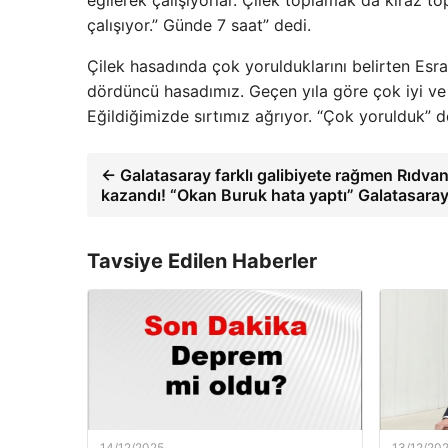
eğilerek çalışıyorlar. Çilek toplamak da kiraz t
çalışıyor.” Günde 7 saat” dedi.
Çilek hasadında çok yorulduklarını belirten Esr
dördüncü hasadımız. Geçen yıla göre çok iyi ve be
Eğildiğimizde sırtımız ağrıyor. “Çok yorulduk” d
← Galatasaray farklı galibiyete rağmen Rıdva
kazandı! “Okan Buruk hata yaptı” Galatasara
Tavsiye Edilen Haberler
14/12/2025
13/12/20