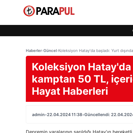
Haberler
›
Güncel
›
Koleksiyon Hatay'da başladı: Yurt dışın
Koleksiyon Hatay'da 
kamptan 50 TL, içer
Hayat Haberleri
admin
•
22.04.2024 11:38
•
Güncellendi: 22.04.202
Depremin yaralarının sarıldığı Hatay'ın bereket