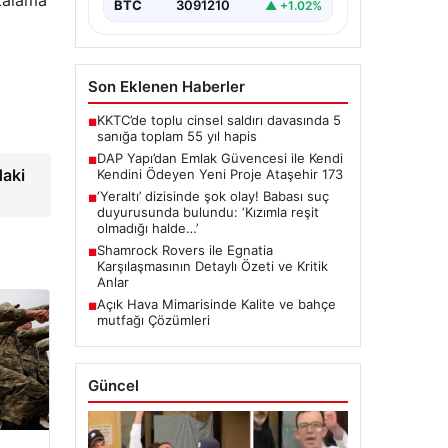
rtalama
BTC
3091210
▲ +1.02%
Son Eklenen Haberler
KKTC’de toplu cinsel saldırı davasında 5
■
sanığa toplam 55 yıl hapis
DAP Yapı’dan Emlak Güvencesi ile Kendi
■
daki
Kendini Ödeyen Yeni Proje Ataşehir 173
‘Yeraltı’ dizisinde şok olay! Babası suç
■
duyurusunda bulundu: ‘Kızımla reşit
olmadığı halde…’
Shamrock Rovers ile Egnatia
■
Karşılaşmasının Detaylı Özeti ve Kritik
Anlar
Açık Hava Mimarisinde Kalite ve bahçe
■
mutfağı Çözümleri
Güncel