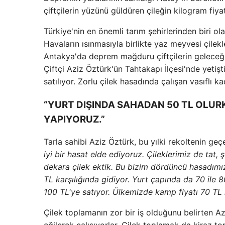
çiftçilerin yüzünü güldüren çileğin kilogram fiya
Türkiye'nin en önemli tarım şehirlerinden biri ol
Havaların ısınmasıyla birlikte yaz meyvesi çilekl
Antakya'da deprem mağduru çiftçilerin geleceğe 
Çiftçi Aziz Öztürk'ün Tahtakapı İlçesi'nde yetişti
satılıyor. Zorlu çilek hasadında çalışan vasıflı k
“YURT DIŞINDA SAHADAN 50 TL OLURKE
YAPIYORUZ.”
Tarla sahibi Aziz Öztürk, bu yılki rekoltenin geç
iyi bir hasat elde ediyoruz. Çileklerimiz de tat
dekara çilek ektik. Bu bizim dördüncü hasadımız
TL karşılığında gidiyor. Yurt çapında da 70 ile 8
100 TL'ye satıyor. Ülkemizde kamp fiyatı 70 TL i
Çilek toplamanın zor bir iş olduğunu belirten Az