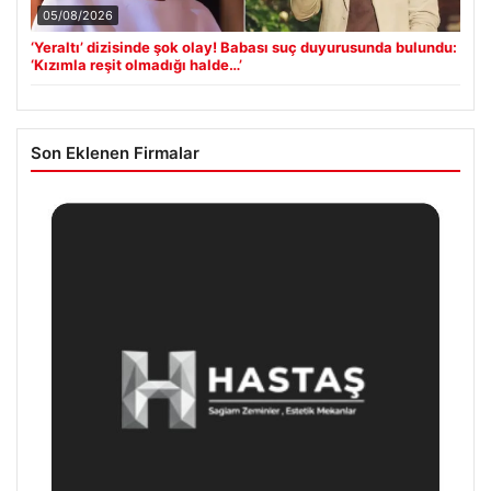
05/08/2026
‘Yeraltı’ dizisinde şok olay! Babası suç duyurusunda bulundu:
‘Kızımla reşit olmadığı halde…’
Son Eklenen Firmalar