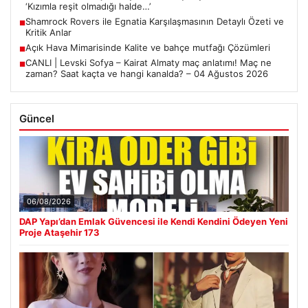
‘Kızımla reşit olmadığı halde…’
Shamrock Rovers ile Egnatia Karşılaşmasının Detaylı Özeti ve
■
Kritik Anlar
Açık Hava Mimarisinde Kalite ve bahçe mutfağı Çözümleri
■
CANLI | Levski Sofya – Kairat Almaty maç anlatımı! Maç ne
■
zaman? Saat kaçta ve hangi kanalda? – 04 Ağustos 2026
Güncel
06/08/2026
DAP Yapı’dan Emlak Güvencesi ile Kendi Kendini Ödeyen Yeni
Proje Ataşehir 173