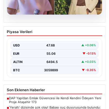
05.08.2026
‘Yeraltı’ dizisinde şok olay! Babası suç
Piyasa Verileri
duyurusunda bulundu: ‘Kızımla reşit
olmadığı halde…’
USD
47.68
▲ +0.06%
EUR
55.06
▼ -0.13%
ALTIN
6494.5
▲ +0.03%
BTC
3059899
▼ -0.35%
Son Eklenen Haberler
DAP Yapı’dan Emlak Güvencesi ile Kendi Kendini Ödeyen Yeni
■
Proje Ataşehir 173
‘Yeraltı’ dizisinde şok olay! Babası suç duyurusunda bulundu:
■