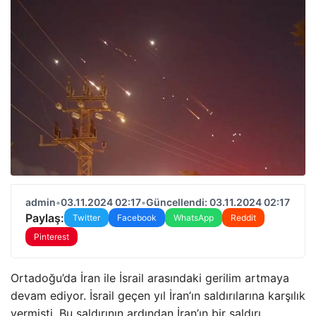
admin
•
03.11.2024 02:17
•
Güncellendi: 03.11.2024 02:17
Paylaş:
Twitter
Facebook
WhatsApp
Reddit
Pinterest
Ortadoğu’da İran ile İsrail arasındaki gerilim artmaya
devam ediyor. İsrail geçen yıl İran’ın saldırılarına karşılık
vermişti. Bu saldırının ardından İran’ın bir saldırı