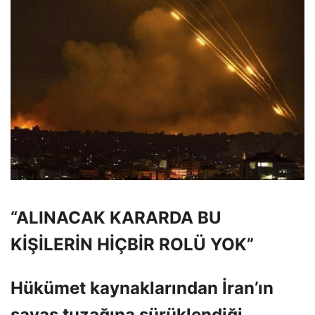
“ALINACAK KARARDA BU
KİŞİLERİN HİÇBİR ROLÜ YOK”
Hükümet kaynaklarından İran’ın
savaş tuzağına sürüklendiği