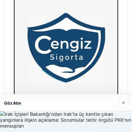
×
Göz Atın
Hastaş Beton
26/05/2026