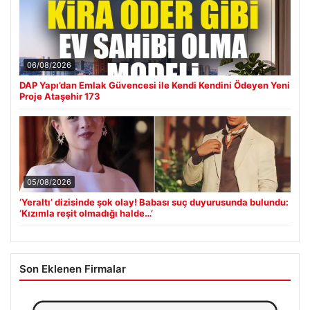
06/08/2026
DAP Yapı’dan Emlak Güvencesi ile Kendi Kendini Ödeyen Yeni
Proje Ataşehir 173
05/08/2026
‘Yeraltı’ dizisinde şok olay! Babası suç duyurusunda bulundu:
‘Kızımla reşit olmadığı halde…’
Son Eklenen Firmalar