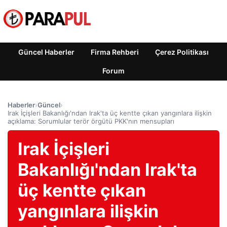
Güncel Haberler
Firma Rehberi
Çerez Politikası
Forum
Haberler
›
Güncel
›
Irak İçişleri Bakanlığı'ndan Irak'ta üç kentte çıkan yangınlara ilişkin
açıklama: Sorumlular terör örgütü PKK'nın mensupları
Irak İçişleri
Bakanlığı'ndan Irak'ta
üç kentte çıkan
yangınlara ilişkin