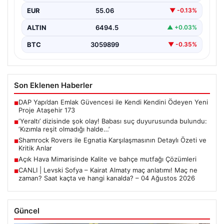
EUR
55.06
▼ -0.13%
ALTIN
6494.5
▲ +0.03%
BTC
3059899
▼ -0.35%
Son Eklenen Haberler
DAP Yapı’dan Emlak Güvencesi ile Kendi Kendini Ödeyen Yeni
■
Proje Ataşehir 173
‘Yeraltı’ dizisinde şok olay! Babası suç duyurusunda bulundu:
■
‘Kızımla reşit olmadığı halde…’
Shamrock Rovers ile Egnatia Karşılaşmasının Detaylı Özeti ve
■
Kritik Anlar
Açık Hava Mimarisinde Kalite ve bahçe mutfağı Çözümleri
■
CANLI | Levski Sofya – Kairat Almaty maç anlatımı! Maç ne
■
zaman? Saat kaçta ve hangi kanalda? – 04 Ağustos 2026
Güncel