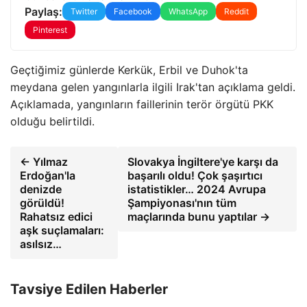
Paylaş:
Twitter
Facebook
WhatsApp
Reddit
Pinterest
Geçtiğimiz günlerde Kerkük, Erbil ve Duhok'ta
meydana gelen yangınlarla ilgili Irak'tan açıklama geldi.
Açıklamada, yangınların faillerinin terör örgütü PKK
olduğu belirtildi.
← Yılmaz
Slovakya İngiltere'ye karşı da
Erdoğan'la
başarılı oldu! Çok şaşırtıcı
denizde
istatistikler… 2024 Avrupa
görüldü!
Şampiyonası'nın tüm
Rahatsız edici
maçlarında bunu yaptılar →
aşk suçlamaları:
asılsız…
Tavsiye Edilen Haberler