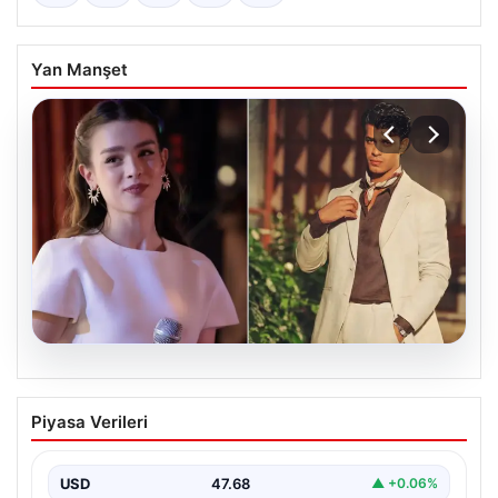
Yan Manşet
05.08.2026
‘Yeraltı’ dizisinde şok olay! Babası suç
Piyasa Verileri
duyurusunda bulundu: ‘Kızımla reşit
olmadığı halde…’
USD
47.68
▲ +0.06%