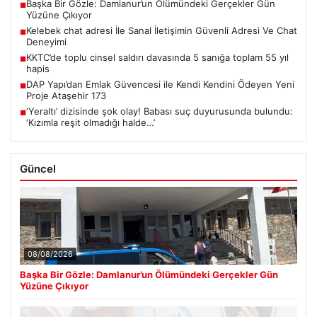
Başka Bir Gözle: Damlanur’un Ölümündeki Gerçekler Gün
■
Yüzüne Çıkıyor
Kelebek chat adresi İle Sanal İletişimin Güvenli Adresi Ve Chat
■
Deneyimi
KKTC’de toplu cinsel saldırı davasında 5 sanığa toplam 55 yıl
■
hapis
DAP Yapı’dan Emlak Güvencesi ile Kendi Kendini Ödeyen Yeni
■
Proje Ataşehir 173
‘Yeraltı’ dizisinde şok olay! Babası suç duyurusunda bulundu:
■
‘Kızımla reşit olmadığı halde…’
Güncel
08/08/2026
Başka Bir Gözle: Damlanur’un Ölümündeki Gerçekler Gün
Yüzüne Çıkıyor