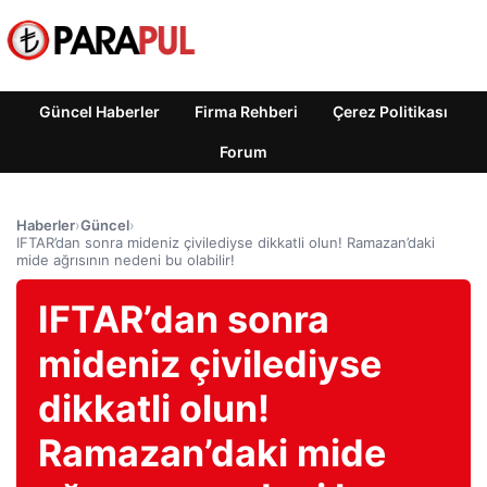
Güncel Haberler
Firma Rehberi
Çerez Politikası
Forum
Haberler
›
Güncel
›
IFTAR’dan sonra mideniz çivilediyse dikkatli olun! Ramazan’daki
mide ağrısının nedeni bu olabilir!
IFTAR’dan sonra
mideniz çivilediyse
dikkatli olun!
Ramazan’daki mide