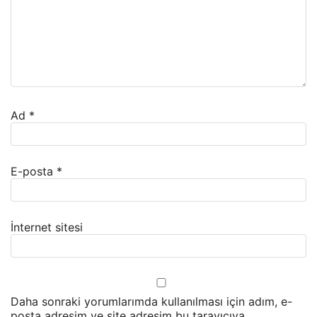
Ad
*
E-posta
*
İnternet sitesi
Daha sonraki yorumlarımda kullanılması için adım, e-
posta adresim ve site adresim bu tarayıcıya