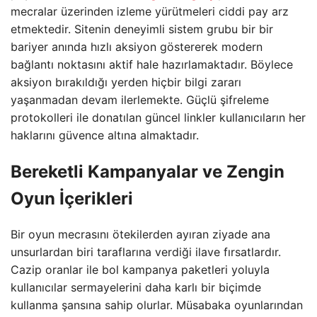
mecralar üzerinden izleme yürütmeleri ciddi pay arz
etmektedir. Sitenin deneyimli sistem grubu bir bir
bariyer anında hızlı aksiyon göstererek modern
bağlantı noktasını aktif hale hazırlamaktadır. Böylece
aksiyon bırakıldığı yerden hiçbir bilgi zararı
yaşanmadan devam ilerlemekte. Güçlü şifreleme
protokolleri ile donatılan güncel linkler kullanıcıların her
haklarını güvence altına almaktadır.
Bereketli Kampanyalar ve Zengin
Oyun İçerikleri
Bir oyun mecrasını ötekilerden ayıran ziyade ana
unsurlardan biri taraflarına verdiği ilave fırsatlardır.
Cazip oranlar ile bol kampanya paketleri yoluyla
kullanıcılar sermayelerini daha karlı bir biçimde
kullanma şansına sahip olurlar. Müsabaka oyunlarından