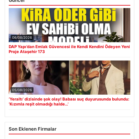
Güncel
06/08/2026
DAP Yapı’dan Emlak Güvencesi ile Kendi Kendini Ödeyen Yeni
Proje Ataşehir 173
05/08/2026
‘Yeraltı’ dizisinde şok olay! Babası suç duyurusunda bulundu:
‘Kızımla reşit olmadığı halde…’
Son Eklenen Firmalar