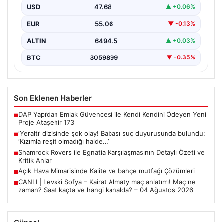
USD
47.68
▲ +0.06%
EUR
55.06
▼ -0.13%
ALTIN
6494.5
▲ +0.03%
BTC
3059899
▼ -0.35%
Son Eklenen Haberler
DAP Yapı’dan Emlak Güvencesi ile Kendi Kendini Ödeyen Yeni
■
Proje Ataşehir 173
‘Yeraltı’ dizisinde şok olay! Babası suç duyurusunda bulundu:
■
‘Kızımla reşit olmadığı halde…’
Shamrock Rovers ile Egnatia Karşılaşmasının Detaylı Özeti ve
■
Kritik Anlar
Açık Hava Mimarisinde Kalite ve bahçe mutfağı Çözümleri
■
CANLI | Levski Sofya – Kairat Almaty maç anlatımı! Maç ne
■
zaman? Saat kaçta ve hangi kanalda? – 04 Ağustos 2026