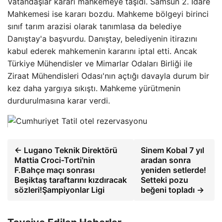
Vatandaşlar kararı mahkemeye taşıdı. Samsun 2. İdare
Mahkemesi ise kararı bozdu. Mahkeme bölgeyi birinci
sınıf tarım arazisi olarak tanımlasa da belediye
Danıştay'a başvurdu. Danıştay, belediyenin itirazını
kabul ederek mahkemenin kararını iptal etti. Ancak
Türkiye Mühendisler ve Mimarlar Odaları Birliği ile
Ziraat Mühendisleri Odası'nın açtığı davayla durum bir
kez daha yargıya sıkıştı. Mahkeme yürütmenin
durdurulmasına karar verdi.
← Lugano Teknik Direktörü
Sinem Kobal 7 yıl
Mattia Croci-Torti'nin
aradan sonra
F.Bahçe maçı sonrası
yeniden setlerde!
Beşiktaş taraftarını kızdıracak
Setteki pozu
sözleri!Şampiyonlar Ligi
beğeni topladı →