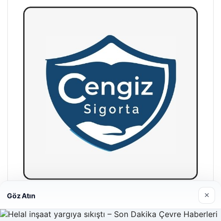
×
Göz Atın
Hastaş Beton
26/05/2026