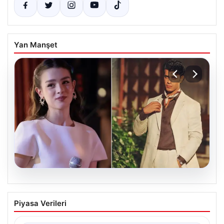
Yan Manşet
05.08.2026
‘Yeraltı’ dizisinde şok olay! Babası suç
Piyasa Verileri
duyurusunda bulundu: ‘Kızımla reşit
olmadığı halde…’