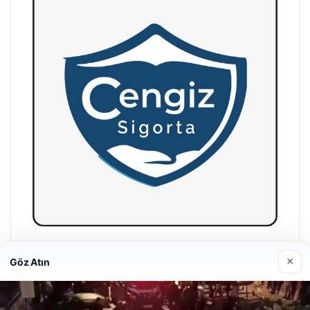
Hastaş Beton
×
Göz Atın
26/05/2026