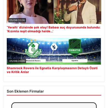
05/08/2026
‘Yeraltı’ dizisinde şok olay! Babası suç duyurusunda bulundu:
‘Kızımla reşit olmadığı halde…’
05/08/2026
Shamrock Rovers ile Egnatia Karşılaşmasının Detaylı Özeti
ve Kritik Anlar
Son Eklenen Firmalar