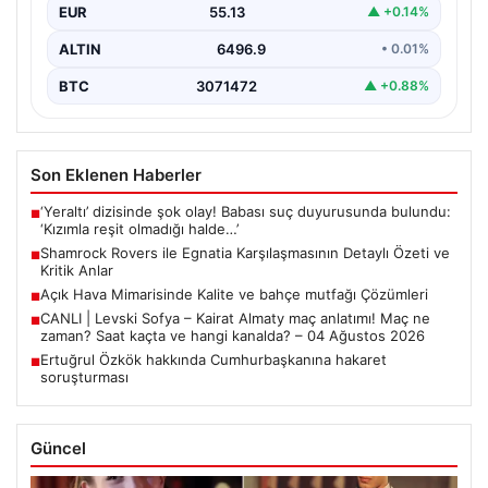
EUR
55.13
▲ +0.14%
bir…
ALTIN
6496.9
• 0.01%
BTC
3071472
▲ +0.88%
Son Eklenen Haberler
‘Yeraltı’ dizisinde şok olay! Babası suç duyurusunda bulundu:
■
‘Kızımla reşit olmadığı halde…’
Shamrock Rovers ile Egnatia Karşılaşmasının Detaylı Özeti ve
■
Kritik Anlar
Açık Hava Mimarisinde Kalite ve bahçe mutfağı Çözümleri
■
CANLI | Levski Sofya – Kairat Almaty maç anlatımı! Maç ne
■
zaman? Saat kaçta ve hangi kanalda? – 04 Ağustos 2026
Ertuğrul Özkök hakkında Cumhurbaşkanına hakaret
■
soruşturması
Güncel