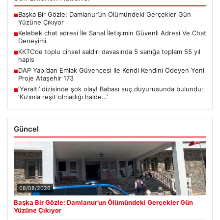
Başka Bir Gözle: Damlanur’un Ölümündeki Gerçekler Gün
■
Yüzüne Çıkıyor
Kelebek chat adresi İle Sanal İletişimin Güvenli Adresi Ve Chat
■
Deneyimi
KKTC’de toplu cinsel saldırı davasında 5 sanığa toplam 55 yıl
■
hapis
DAP Yapı’dan Emlak Güvencesi ile Kendi Kendini Ödeyen Yeni
■
Proje Ataşehir 173
‘Yeraltı’ dizisinde şok olay! Babası suç duyurusunda bulundu:
■
‘Kızımla reşit olmadığı halde…’
Güncel
08/08/2026
Başka Bir Gözle: Damlanur’un Ölümündeki Gerçekler Gün
Yüzüne Çıkıyor