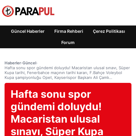
Güncel Haberler
Firma Rehberi
Çerez Politikası
Forum
Haberler
›
Güncel
›
Hafta sonu spor gündemi doluydu! Macaristan ulusal sınavı, Süper
Kupa tarihi, Fenerbahce maçının tarihi kararı, F.Bahçe Voleybol
Kupa şampiyonluğu Opet, Kayserispor Başkanı Ali Çamlı…
Hafta sonu spor
gündemi doluydu!
Macaristan ulusal
sınavı, Süper Kupa