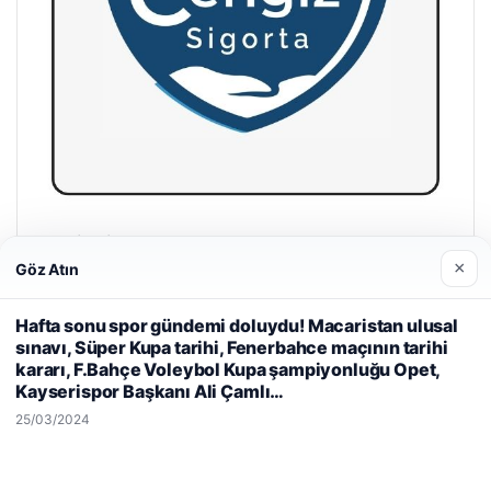
Hastaş Beton
×
26/05/2026
Göz Atın
Hafta sonu spor gündemi doluydu! Macaristan ulusal
Web sitemizi nasıl kullandığınızı daha iyi anlayabilmek,
sınavı, Süper Kupa tarihi, Fenerbahce maçının tarihi
deneyiminizi kişiselleştirmek ve geliştirmek amacıyla çerezler
kararı, F.Bahçe Voleybol Kupa şampiyonluğu Opet,
kullanıyoruz.
Çerez Politikamız
Kayserispor Başkanı Ali Çamlı…
Reddet
Kabul Et
25/03/2024
© 2026 Parapul – Güncel Ekonomi Haberleri
malta dil okulları
|
lemagrup.com.tr