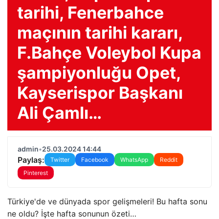
tarihi, Fenerbahce
maçının tarihi kararı,
F.Bahçe Voleybol Kupa
şampiyonluğu Opet,
Kayserispor Başkanı
Ali Çamlı…
admin
•
25.03.2024 14:44
Paylaş:
Twitter
Facebook
WhatsApp
Reddit
Pinterest
Türkiye'de ve dünyada spor gelişmeleri! Bu hafta sonu
ne oldu? İşte hafta sonunun özeti…