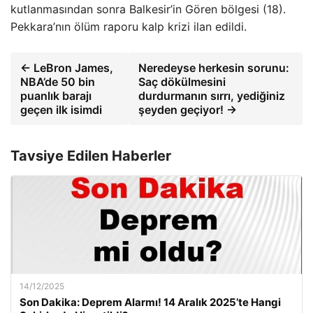
kutlanmasından sonra Balkesir’in Gören bölgesi (18).
Pekkara’nın ölüm raporu kalp krizi ilan edildi.
← LeBron James,
Neredeyse herkesin sorunu:
NBA’de 50 bin
Saç dökülmesini
puanlık barajı
durdurmanın sırrı, yediğiniz
geçen ilk isimdi
şeyden geçiyor! →
Tavsiye Edilen Haberler
14/12/2025
Son Dakika: Deprem Alarmı! 14 Aralık 2025’te Hangi