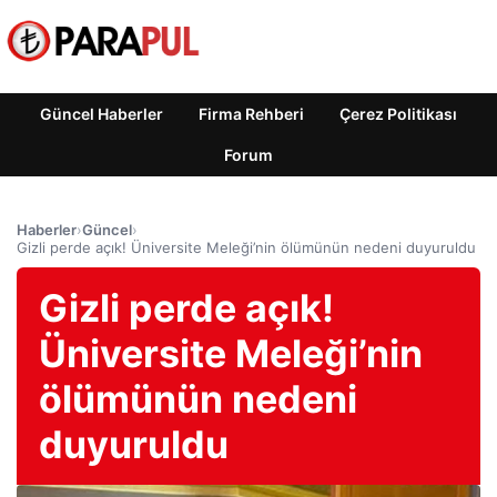
Güncel Haberler
Firma Rehberi
Çerez Politikası
Forum
Haberler
›
Güncel
›
Gizli perde açık! Üniversite Meleği’nin ölümünün nedeni duyuruldu
Gizli perde açık!
Üniversite Meleği’nin
ölümünün nedeni
duyuruldu