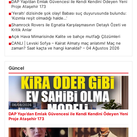
DAP Yapı’dan Emlak Güvencesi ile Kendi Kendini Ödeyen Yeni
■
Proje Ataşehir 173
‘Yeraltı’ dizisinde şok olay! Babası suç duyurusunda bulundu:
■
‘Kızımla reşit olmadığı halde…’
Shamrock Rovers ile Egnatia Karşılaşmasının Detaylı Özeti ve
■
Kritik Anlar
Açık Hava Mimarisinde Kalite ve bahçe mutfağı Çözümleri
■
CANLI | Levski Sofya – Kairat Almaty maç anlatımı! Maç ne
■
zaman? Saat kaçta ve hangi kanalda? – 04 Ağustos 2026
Güncel
06/08/2026
DAP Yapı’dan Emlak Güvencesi ile Kendi Kendini Ödeyen Yeni
Proje Ataşehir 173