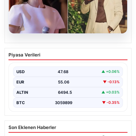
05.08.2026
‘Yeraltı’ dizisinde şok olay! Babası suç
Piyasa Verileri
duyurusunda bulundu: ‘Kızımla reşit
olmadığı halde…’
USD
47.68
▲ +0.06%
EUR
55.06
▼ -0.13%
ALTIN
6494.5
▲ +0.03%
BTC
3059899
▼ -0.35%
Son Eklenen Haberler