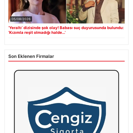
05/08/2026
‘Yeraltı’ dizisinde şok olay! Babası suç duyurusunda bulundu:
‘Kızımla reşit olmadığı halde…’
Son Eklenen Firmalar