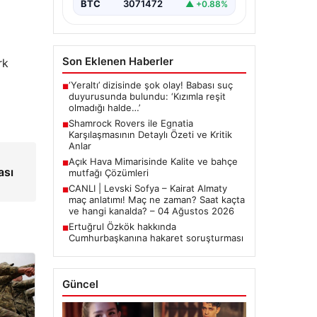
BTC
3071472
▲ +0.88%
Son Eklenen Haberler
rk
‘Yeraltı’ dizisinde şok olay! Babası suç
■
duyurusunda bulundu: ‘Kızımla reşit
olmadığı halde…’
Shamrock Rovers ile Egnatia
■
Karşılaşmasının Detaylı Özeti ve Kritik
Anlar
Açık Hava Mimarisinde Kalite ve bahçe
■
ası
mutfağı Çözümleri
CANLI | Levski Sofya – Kairat Almaty
■
maç anlatımı! Maç ne zaman? Saat kaçta
ve hangi kanalda? – 04 Ağustos 2026
Ertuğrul Özkök hakkında
■
Cumhurbaşkanına hakaret soruşturması
Güncel