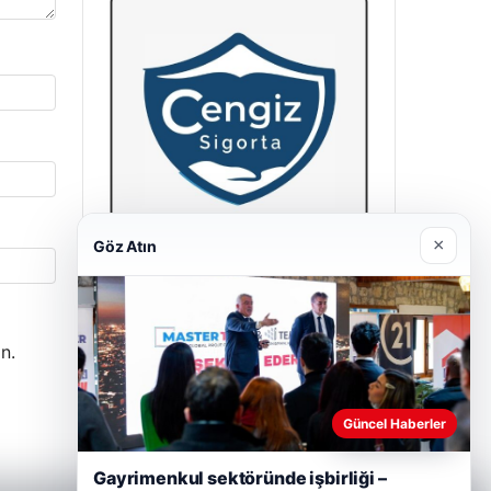
×
Göz Atın
Hastaş Beton
26/05/2026
n.
Güncel Haberler
Gayrimenkul sektöründe işbirliği –