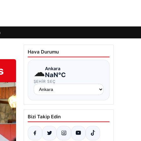
m
Hava Durumu
s
☁
Ankara
NaN°C
ŞEHIR SEÇ
Bizi Takip Edin