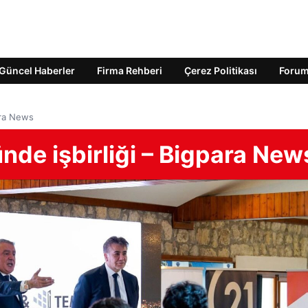
Güncel Haberler
Firma Rehberi
Çerez Politikası
Foru
ara News
de işbirliği – Bigpara New