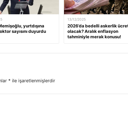
25
13/12/2025
emişoğlu, yurtdışına
2026’da bedelli askerlik ücret
oktor sayısını duyurdu
olacak? Aralık enflasyon
tahminiyle merak konusu!
nlar
*
ile işaretlenmişlerdir