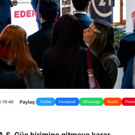
Paylaş:
5 19:46
Twitter
Facebook
WhatsApp
Reddit
Pinte
 A.S. Güç birimine gitmeye karar