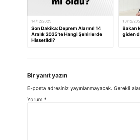
14/12/2025
13/12/20
Son Dakika: Deprem Alarmı! 14
Bakan M
Aralık 2025’te Hangi Şehirlerde
giden d
Hissetildi?
Bir yanıt yazın
E-posta adresiniz yayınlanmayacak.
Gerekli ala
Yorum
*