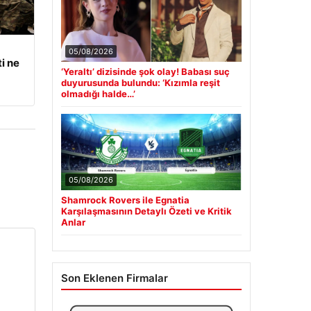
05/08/2026
i ne
‘Yeraltı’ dizisinde şok olay! Babası suç
duyurusunda bulundu: ‘Kızımla reşit
olmadığı halde…’
05/08/2026
Shamrock Rovers ile Egnatia
Karşılaşmasının Detaylı Özeti ve Kritik
Anlar
Son Eklenen Firmalar