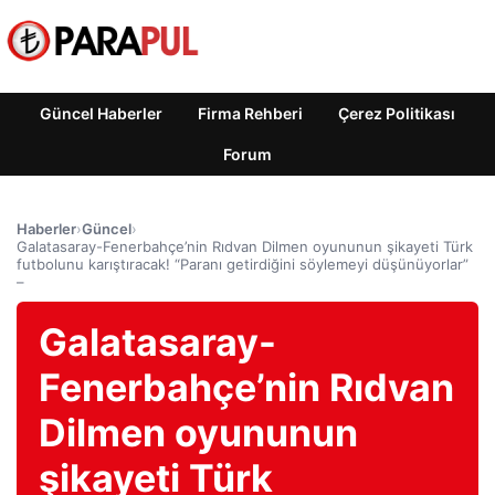
Güncel Haberler
Firma Rehberi
Çerez Politikası
Forum
Haberler
›
Güncel
›
Galatasaray-Fenerbahçe’nin Rıdvan Dilmen oyununun şikayeti Türk
futbolunu karıştıracak! “Paranı getirdiğini söylemeyi düşünüyorlar”
–
Galatasaray-
Fenerbahçe’nin Rıdvan
Dilmen oyununun
şikayeti Türk