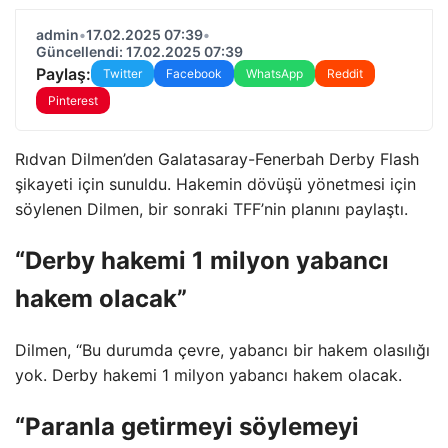
admin
•
17.02.2025 07:39
•
Güncellendi: 17.02.2025 07:39
Paylaş:
Twitter
Facebook
WhatsApp
Reddit
Pinterest
Rıdvan Dilmen’den Galatasaray-Fenerbah Derby Flash
şikayeti için sunuldu. Hakemin dövüşü yönetmesi için
söylenen Dilmen, bir sonraki TFF’nin planını paylaştı.
“Derby hakemi 1 milyon yabancı
hakem olacak”
Dilmen, “Bu durumda çevre, yabancı bir hakem olasılığı
yok. Derby hakemi 1 milyon yabancı hakem olacak.
“Paranla getirmeyi söylemeyi