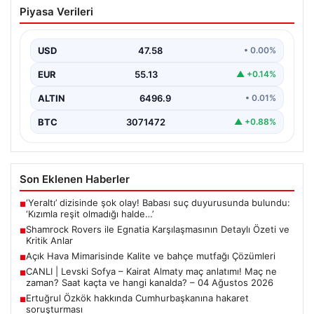
Shamrock Rovers ile Egnatia
Piyasa Verileri
Karşılaşmasının Detaylı Özeti ve Kritik
Anlar
USD
47.58
• 0.00%
İrlanda temsilcisi Shamrock Rovers, Avrupa kupaları
mücadelesinde Egnatia’yı ağırladı ve sahadan 3-1’lik net
EUR
55.13
▲ +0.14%
bir…
ALTIN
6496.9
• 0.01%
BTC
3071472
▲ +0.88%
Son Eklenen Haberler
‘Yeraltı’ dizisinde şok olay! Babası suç duyurusunda bulundu:
■
‘Kızımla reşit olmadığı halde…’
Shamrock Rovers ile Egnatia Karşılaşmasının Detaylı Özeti ve
■
Kritik Anlar
Açık Hava Mimarisinde Kalite ve bahçe mutfağı Çözümleri
■
CANLI | Levski Sofya – Kairat Almaty maç anlatımı! Maç ne
■
zaman? Saat kaçta ve hangi kanalda? – 04 Ağustos 2026
Ertuğrul Özkök hakkında Cumhurbaşkanına hakaret
■
soruşturması