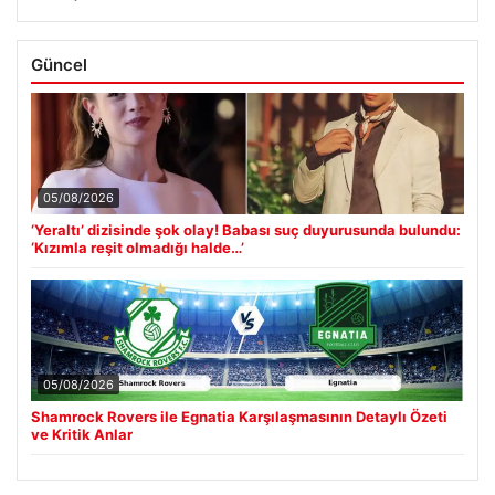
Güncel
05/08/2026
‘Yeraltı’ dizisinde şok olay! Babası suç duyurusunda bulundu:
‘Kızımla reşit olmadığı halde…’
05/08/2026
Shamrock Rovers ile Egnatia Karşılaşmasının Detaylı Özeti
ve Kritik Anlar