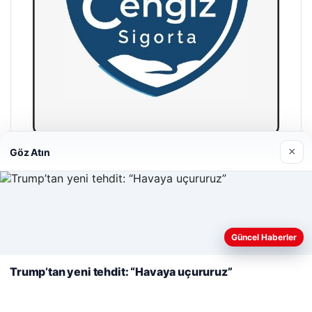
×
Göz Atın
Cengiz Sigorta
23/06/2026
Web sitemizi nasıl kullandığınızı daha iyi anlayabilmek,
deneyiminizi kişiselleştirmek ve geliştirmek amacıyla çerezler
Güncel Haberler
kullanıyoruz.
Çerez Politikamız
Trump’tan yeni tehdit: “Havaya uçururuz”
Reddet
Kabul Et
© 2026 Parapul – Güncel Ekonomi Haberleri