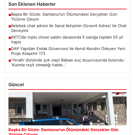
Son Eklenen Haberler
Başka Bir Gözle: Damlanur’un Ölümündeki Gerçekler Gün
■
Yüzüne Çıkıyor
Kelebek chat adresi İle Sanal İletişimin Güvenli Adresi Ve Chat
■
Deneyimi
KKTC’de toplu cinsel saldırı davasında 5 sanığa toplam 55 yıl
■
hapis
DAP Yapı’dan Emlak Güvencesi ile Kendi Kendini Ödeyen Yeni
■
Proje Ataşehir 173
‘Yeraltı’ dizisinde şok olay! Babası suç duyurusunda bulundu:
■
‘Kızımla reşit olmadığı halde…’
Güncel
08/08/2026
Başka Bir Gözle: Damlanur’un Ölümündeki Gerçekler Gün
Yüzüne Çıkıyor