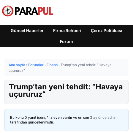
Güncel Haberler
Firma Rehberi
Çerez Politikası
Forum
Ana sayfa
›
Forumlar
›
Finans
›
Trump’tan yeni tehdit: “Havaya
uçururuz”
Trump’tan yeni tehdit: “Havaya
uçururuz”
Bu konu 0 yanıt içerir, 1 izleyen vardır ve en son
3 ay önce
admin
tarafından güncellenmiştir.