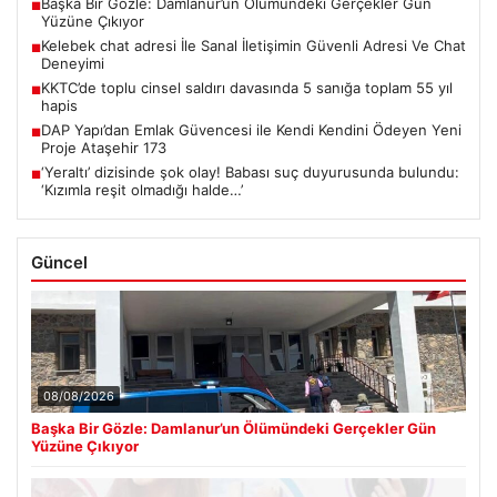
Başka Bir Gözle: Damlanur’un Ölümündeki Gerçekler Gün
■
Yüzüne Çıkıyor
Kelebek chat adresi İle Sanal İletişimin Güvenli Adresi Ve Chat
■
Deneyimi
KKTC’de toplu cinsel saldırı davasında 5 sanığa toplam 55 yıl
■
hapis
DAP Yapı’dan Emlak Güvencesi ile Kendi Kendini Ödeyen Yeni
■
Proje Ataşehir 173
‘Yeraltı’ dizisinde şok olay! Babası suç duyurusunda bulundu:
■
‘Kızımla reşit olmadığı halde…’
Güncel
08/08/2026
Başka Bir Gözle: Damlanur’un Ölümündeki Gerçekler Gün
Yüzüne Çıkıyor