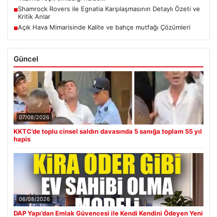
Shamrock Rovers ile Egnatia Karşılaşmasının Detaylı Özeti ve
■
Kritik Anlar
Açık Hava Mimarisinde Kalite ve bahçe mutfağı Çözümleri
■
Güncel
07/08/2026
KKTC’de toplu cinsel saldırı davasında 5 sanığa toplam 55 yıl
hapis
06/08/2026
DAP Yapı’dan Emlak Güvencesi ile Kendi Kendini Ödeyen Yeni