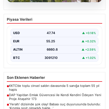
06.08.2026
DAP Yapı’dan Emlak Güvencesi ile Kendi
Piyasa Verileri
Kendini Ödeyen Yeni Proje Ataşehir 173
Gayrimenkul sektöründe yenilikçi projeleriyle dikkat
çeken DAP Gayrimenkul Geliştirme, müşterilerine
USD
47.74
▲ +0.18%
sunduğu yeni yaşam modeliyle…
EUR
55.25
▲ +0.32%
ALTIN
6660.6
▲ +2.59%
BTC
3091210
▲ +1.02%
Son Eklenen Haberler
KKTC’de toplu cinsel saldırı davasında 5 sanığa toplam 55 yıl
■
hapis
DAP Yapı’dan Emlak Güvencesi ile Kendi Kendini Ödeyen Yeni
■
Proje Ataşehir 173
‘Yeraltı’ dizisinde şok olay! Babası suç duyurusunda bulundu:
■
‘Kızımla reşit olmadığı halde…’