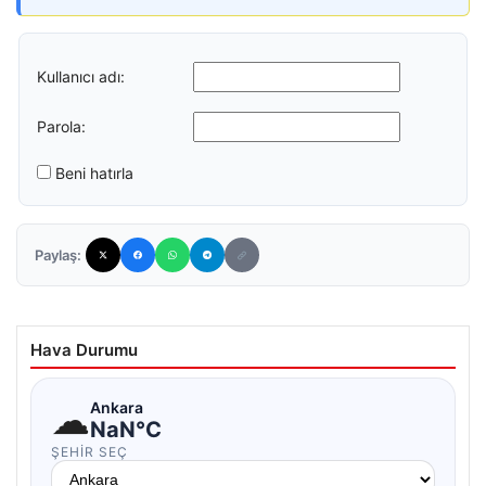
Kullanıcı adı:
Parola:
Beni hatırla
Paylaş:
Hava Durumu
☁
Ankara
NaN°C
ŞEHIR SEÇ