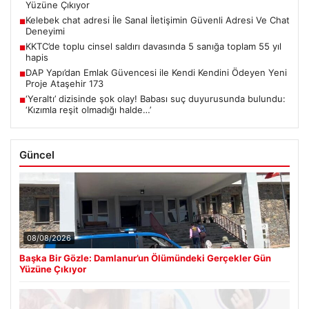
Yüzüne Çıkıyor
Kelebek chat adresi İle Sanal İletişimin Güvenli Adresi Ve Chat
■
Deneyimi
KKTC’de toplu cinsel saldırı davasında 5 sanığa toplam 55 yıl
■
hapis
DAP Yapı’dan Emlak Güvencesi ile Kendi Kendini Ödeyen Yeni
■
Proje Ataşehir 173
‘Yeraltı’ dizisinde şok olay! Babası suç duyurusunda bulundu:
■
‘Kızımla reşit olmadığı halde…’
Güncel
08/08/2026
Başka Bir Gözle: Damlanur’un Ölümündeki Gerçekler Gün
Yüzüne Çıkıyor