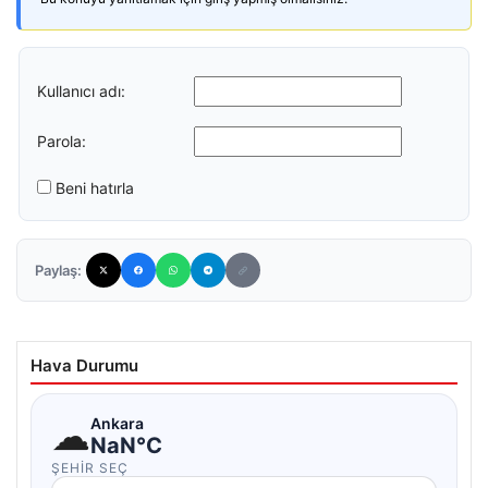
Kullanıcı adı:
Parola:
Beni hatırla
Paylaş:
Hava Durumu
☁
Ankara
NaN°C
ŞEHIR SEÇ