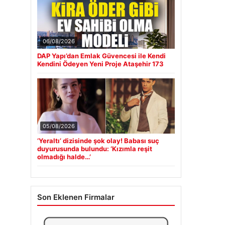
06/08/2026
DAP Yapı’dan Emlak Güvencesi ile Kendi
Kendini Ödeyen Yeni Proje Ataşehir 173
05/08/2026
‘Yeraltı’ dizisinde şok olay! Babası suç
duyurusunda bulundu: ‘Kızımla reşit
olmadığı halde…’
Son Eklenen Firmalar