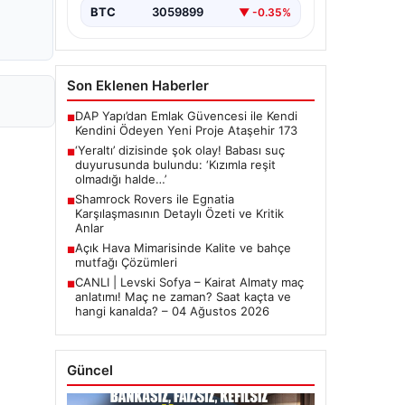
BTC
3059899
▼ -0.35%
Son Eklenen Haberler
DAP Yapı’dan Emlak Güvencesi ile Kendi
■
Kendini Ödeyen Yeni Proje Ataşehir 173
‘Yeraltı’ dizisinde şok olay! Babası suç
■
duyurusunda bulundu: ‘Kızımla reşit
olmadığı halde…’
Shamrock Rovers ile Egnatia
■
Karşılaşmasının Detaylı Özeti ve Kritik
Anlar
Açık Hava Mimarisinde Kalite ve bahçe
■
mutfağı Çözümleri
CANLI | Levski Sofya – Kairat Almaty maç
■
anlatımı! Maç ne zaman? Saat kaçta ve
hangi kanalda? – 04 Ağustos 2026
Güncel