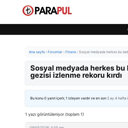
Ana sayfa
›
Forumlar
›
Finans
›
Sosyal medyada herkes bu bebe
Sosyal medyada herkes bu 
gezisi izlenme rekoru kırdı
Bu konu 0 yanıt içerir, 1 izleyen vardır ve en son
2 ay 4 hafta
1 yazı görüntüleniyor (toplam 1)
09/05/2026: 4:05 pm