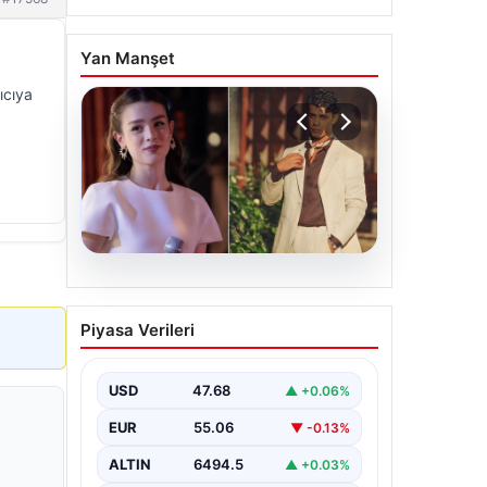
Yan Manşet
ıcıya
05.08.2026
‘Yeraltı’ dizisinde şok
Piyasa Verileri
olay! Babası suç
duyurusunda bulundu:
‘Kızımla reşit olmadığı
USD
47.68
▲ +0.06%
halde…’
EUR
55.06
▼ -0.13%
ALTIN
6494.5
▲ +0.03%