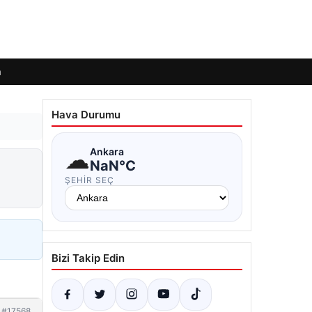
m
Hava Durumu
☁
Ankara
NaN°C
ŞEHIR SEÇ
Bizi Takip Edin
#17568