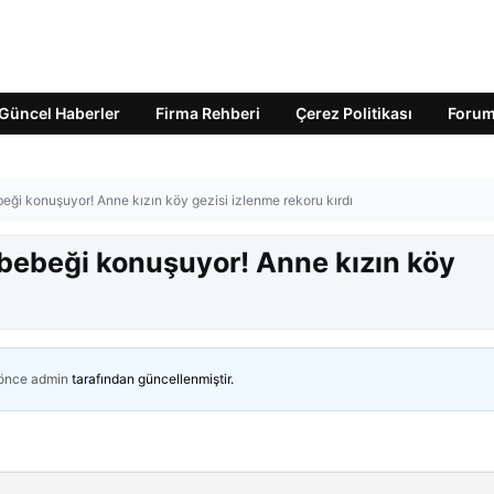
Güncel Haberler
Firma Rehberi
Çerez Politikası
Foru
ği konuşuyor! Anne kızın köy gezisi izlenme rekoru kırdı
bebeği konuşuyor! Anne kızın köy
 önce
admin
tarafından güncellenmiştir.