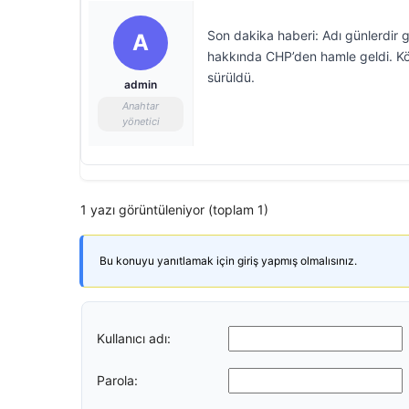
Son dakika haberi: Adı günlerdi
A
hakkında CHP’den hamle geldi. Köksa
sürüldü.
admin
Anahtar
yönetici
1 yazı görüntüleniyor (toplam 1)
Bu konuyu yanıtlamak için giriş yapmış olmalısınız.
Kullanıcı adı:
Parola: