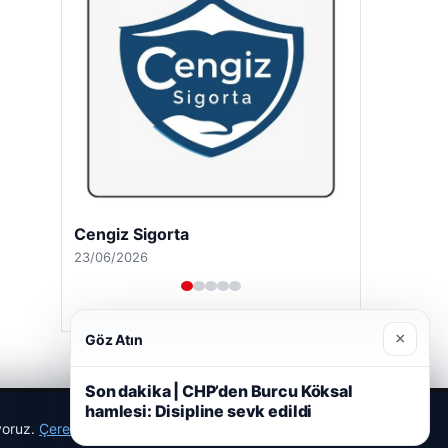
Cengiz Sigorta
23/06/2026
×
Göz Atın
Son dakika | CHP’den Burcu Köksal
hamlesi: Disipline sevk edildi
ıyoruz.
Çerez Politikamız
Reddet
Kabul Et