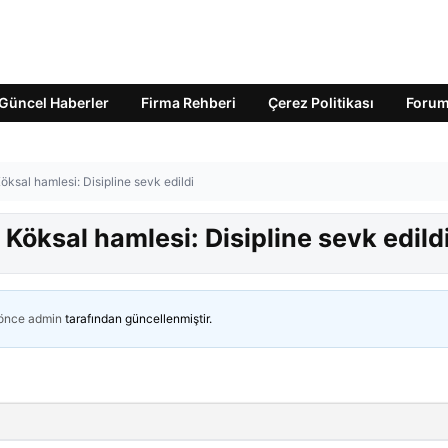
Güncel Haberler
Firma Rehberi
Çerez Politikası
Foru
ksal hamlesi: Disipline sevk edildi
Köksal hamlesi: Disipline sevk edild
 önce
admin
tarafından güncellenmiştir.