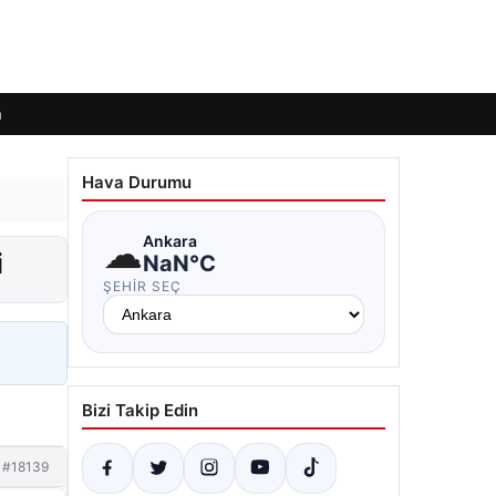
m
Hava Durumu
☁
Ankara
i
NaN°C
ŞEHIR SEÇ
Bizi Takip Edin
#18139