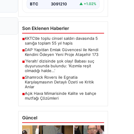
modeliyle…
BTC
3091210
▲ +1.02%
Son Eklenen Haberler
KKTC’de toplu cinsel saldırı davasında 5
■
sanığa toplam 55 yıl hapis
DAP Yapı’dan Emlak Güvencesi ile Kendi
■
Kendini Ödeyen Yeni Proje Ataşehir 173
‘Yeraltı’ dizisinde şok olay! Babası suç
■
duyurusunda bulundu: ‘Kızımla reşit
olmadığı halde…’
Shamrock Rovers ile Egnatia
■
Karşılaşmasının Detaylı Özeti ve Kritik
Anlar
Açık Hava Mimarisinde Kalite ve bahçe
■
mutfağı Çözümleri
Güncel