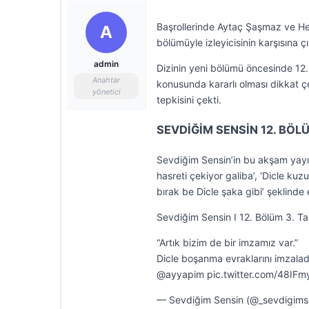
Başrollerinde Aytaç Şaşmaz ve Hel
A
bölümüyle izleyicisinin karşısına 
admin
Dizinin yeni bölümü öncesinde 12
Anahtar
konusunda kararlı olması dikkat ç
yönetici
tepkisini çekti.
SEVDİĞİM SENSİN 12. BÖL
Sevdiğim Sensin’in bu akşam yay
hasreti çekiyor galiba’, ‘Dicle kuzu
bırak be Dicle şaka gibi’ şeklinde e
Sevdiğim Sensin I 12. Bölüm 3. Ta
“Artık bizim de bir imzamız var.”
Dicle boşanma evraklarını imzala
@ayyapim pic.twitter.com/48IF
— Sevdiğim Sensin (@_sevdigims