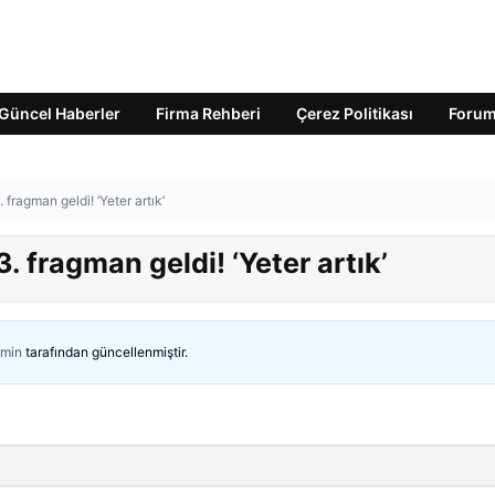
Güncel Haberler
Firma Rehberi
Çerez Politikası
Foru
fragman geldi! ‘Yeter artık’
 fragman geldi! ‘Yeter artık’
min
tarafından güncellenmiştir.