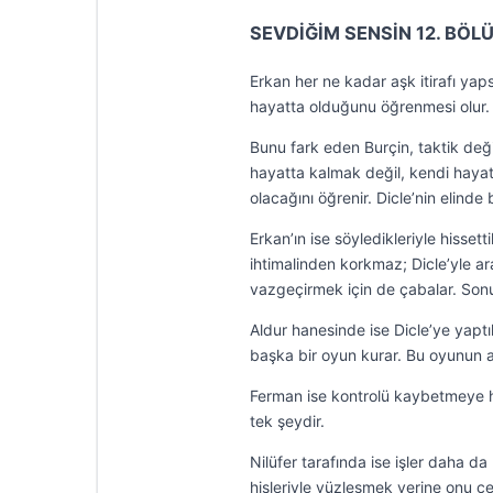
SEVDİĞİM SENSİN 12. BÖL
Erkan her ne kadar aşk itirafı y
hayatta olduğunu öğrenmesi olur.
Bunu fark eden Burçin, taktik değiş
hayatta kalmak değil, kendi hayat
olacağını öğrenir. Dicle’nin elinde 
Erkan’ın ise söyledikleriyle hisset
ihtimalinden korkmaz; Dicle’yle ar
vazgeçirmek için de çabalar. Sonun
Aldur hanesinde ise Dicle’ye yapt
başka bir oyun kurar. Bu oyunun a
Ferman ise kontrolü kaybetmeye hiç
tek şeydir.
Nilüfer tarafında ise işler daha da
hisleriyle yüzleşmek yerine onu c