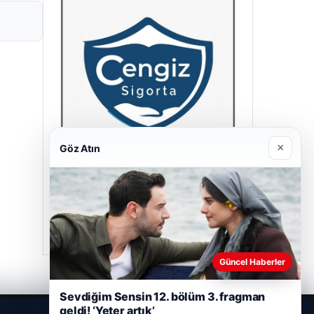
×
Göz Atın
Cengiz Sigorta
23/06/2026
Güncel Haberler
Sevdiğim Sensin 12. bölüm 3. fragman
geldi! ‘Yeter artık’