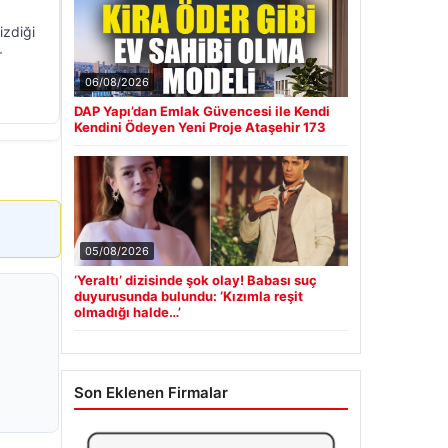
izdiği
r
06/08/2026
DAP Yapı’dan Emlak Güvencesi ile Kendi
Kendini Ödeyen Yeni Proje Ataşehir 173
05/08/2026
‘Yeraltı’ dizisinde şok olay! Babası suç
duyurusunda bulundu: ‘Kızımla reşit
olmadığı halde…’
Son Eklenen Firmalar