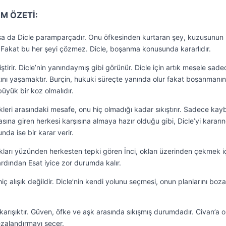
ÜM ÖZETİ:
apsa da Dicle paramparçadır. Onu öfkesinden kurtaran şey, kuzusunun
 Fakat bu her şeyi çözmez. Dicle, boşanma konusunda kararlıdır.
tirir. Dicle’nin yanındaymış gibi görünür. Dicle için artık mesele sade
ını yaşamaktır. Burçin, hukuki süreçte yanında olur fakat boşanmanın
büyük bir koz olmalıdır.
tikleri arasındaki mesafe, onu hiç olmadığı kadar sıkıştırır. Sadece ka
asına giren herkesi karşısına almaya hazır olduğu gibi, Dicle’yi kararı
da ise bir karar verir.
ıkları yüzünden herkesten tepki gören İnci, okları üzerinden çekmek i
rdından Esat iyice zor durumda kalır.
 alışık değildir. Dicle’nin kendi yolunu seçmesi, onun planlarını boz
 karışıktır. Güven, öfke ve aşk arasında sıkışmış durumdadır. Civan’a o
ezalandırmayı seçer.