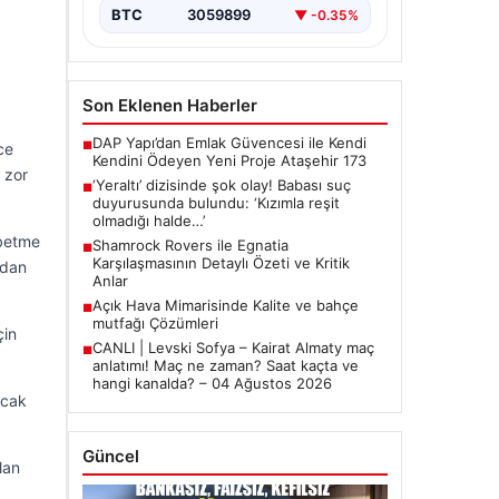
BTC
3059899
▼ -0.35%
Son Eklenen Haberler
DAP Yapı’dan Emlak Güvencesi ile Kendi
■
ce
Kendini Ödeyen Yeni Proje Ataşehir 173
 zor
‘Yeraltı’ dizisinde şok olay! Babası suç
■
duyurusunda bulundu: ‘Kızımla reşit
olmadığı halde…’
ybetme
Shamrock Rovers ile Egnatia
■
Karşılaşmasının Detaylı Özeti ve Kritik
ndan
Anlar
Açık Hava Mimarisinde Kalite ve bahçe
■
mutfağı Çözümleri
çin
CANLI | Levski Sofya – Kairat Almaty maç
■
anlatımı! Maç ne zaman? Saat kaçta ve
hangi kanalda? – 04 Ağustos 2026
acak
Güncel
lan