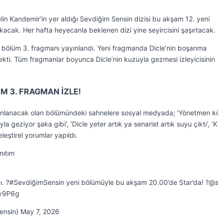
in Kandemir’in yer aldığı Sevdiğim Sensin dizisi bu akşam 12. yeni
çıkacak. Her hafta heyecanla beklenen dizi yine seyircisini şaşırtacak.
. bölüm 3. fragmanı yayınlandı. Yeni fragmanda Dicle’nin boşanma
ekti. Tüm fragmanlar boyunca Dicle’nin kuzuyla gezmesi izleyicisinin
ÜM 3. FRAGMAN İZLE!
ınlanacak olan bölümündeki sahnelere sosyal medyada; ‘Yönetmen k
yla geziyor şaka gibi’, ‘Dicle yeter artık ya senarist artık suyu çıktı’, 
leştirel yorumlar yapıldı.
nıtım
dı. ?#SevdiğimSensin yeni bölümüyle bu akşam 20.00’de Star’da! ?@s
my9P6g
ensin) May 7, 2026