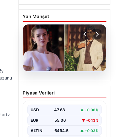
Yan Manşet
öy
‘Kuzunu
05.08.2026
‘Yeraltı’ dizisinde şok
Piyasa Verileri
olay! Babası suç
duyurusunda bulundu:
‘Kızımla reşit olmadığı
USD
47.68
▲ +0.06%
tartv
halde…’
EUR
55.06
▼ -0.13%
ALTIN
6494.5
▲ +0.03%