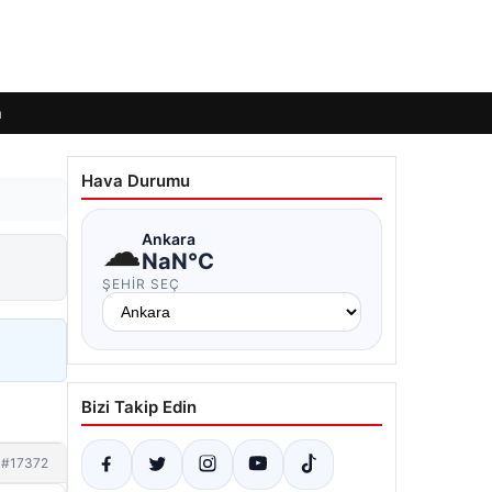
m
Hava Durumu
☁
Ankara
NaN°C
ŞEHIR SEÇ
Bizi Takip Edin
#17372