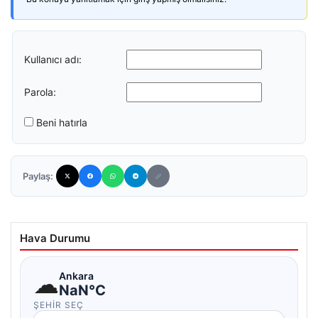
Kullanıcı adı:
Parola:
Beni hatırla
Paylaş:
Hava Durumu
☁
Ankara
NaN°C
ŞEHIR SEÇ