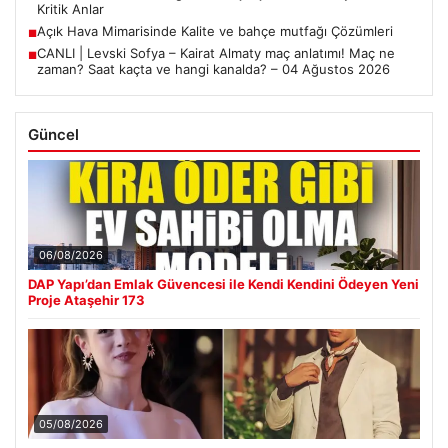
Kritik Anlar
Açık Hava Mimarisinde Kalite ve bahçe mutfağı Çözümleri
■
CANLI | Levski Sofya – Kairat Almaty maç anlatımı! Maç ne
■
zaman? Saat kaçta ve hangi kanalda? – 04 Ağustos 2026
Güncel
06/08/2026
DAP Yapı’dan Emlak Güvencesi ile Kendi Kendini Ödeyen Yeni
Proje Ataşehir 173
05/08/2026