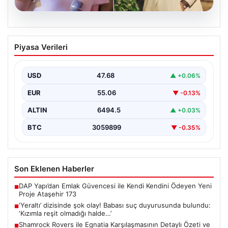
05.08.2026
‘Yeraltı’ dizisinde şok olay! Babası suç
Piyasa Verileri
duyurusunda bulundu: ‘Kızımla reşit
olmadığı halde…’
USD
47.68
▲ +0.06%
EUR
55.06
▼ -0.13%
ALTIN
6494.5
▲ +0.03%
BTC
3059899
▼ -0.35%
Son Eklenen Haberler
DAP Yapı’dan Emlak Güvencesi ile Kendi Kendini Ödeyen Yeni
■
Proje Ataşehir 173
‘Yeraltı’ dizisinde şok olay! Babası suç duyurusunda bulundu:
■
‘Kızımla reşit olmadığı halde…’
Shamrock Rovers ile Egnatia Karşılaşmasının Detaylı Özeti ve
■