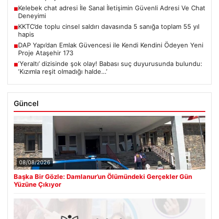
Kelebek chat adresi İle Sanal İletişimin Güvenli Adresi Ve Chat
■
Deneyimi
KKTC’de toplu cinsel saldırı davasında 5 sanığa toplam 55 yıl
■
hapis
DAP Yapı’dan Emlak Güvencesi ile Kendi Kendini Ödeyen Yeni
■
Proje Ataşehir 173
‘Yeraltı’ dizisinde şok olay! Babası suç duyurusunda bulundu:
■
‘Kızımla reşit olmadığı halde…’
Güncel
08/08/2026
Başka Bir Gözle: Damlanur’un Ölümündeki Gerçekler Gün
Yüzüne Çıkıyor