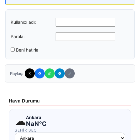
Kullanıcı adı:
Parola:
Beni hatırla
Paylaş:
Hava Durumu
☁
Ankara
NaN°C
ŞEHIR SEÇ