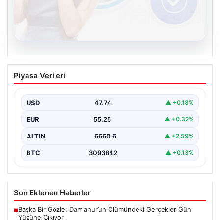
08.08.2026
Kelebek chat adresi İle Sanal İletişimin
Piyasa Verileri
Güvenli Adresi Ve Chat Deneyimi
İnternet çağında kullanıcıların kaliteli bir şekilde irtibat
kurması ciddi bir değer barındırmaktadır. Günümüzde
USD
47.74
▲ +0.18%
birçok…
EUR
55.25
▲ +0.32%
ALTIN
6660.6
▲ +2.59%
BTC
3093842
▲ +0.13%
Son Eklenen Haberler
Başka Bir Gözle: Damlanur’un Ölümündeki Gerçekler Gün
■
Yüzüne Çıkıyor