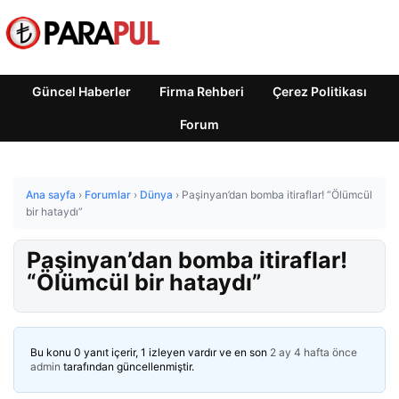
Güncel Haberler
Firma Rehberi
Çerez Politikası
Forum
Ana sayfa
›
Forumlar
›
Dünya
›
Paşinyan’dan bomba itiraflar! “Ölümcül
bir hataydı”
Paşinyan’dan bomba itiraflar!
“Ölümcül bir hataydı”
Bu konu 0 yanıt içerir, 1 izleyen vardır ve en son
2 ay 4 hafta önce
admin
tarafından güncellenmiştir.