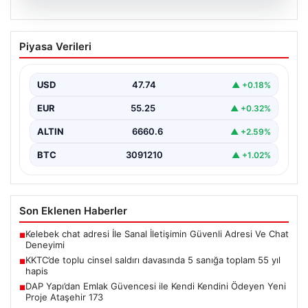
07.08.2026
KKTC’de toplu cinsel saldırı davasında 5
Piyasa Verileri
sanığa toplam 55 yıl hapis
Kuzey Kıbrıs’ta, 18 yaşındaki bir kadına yönelik
gerçekleşen toplu cinsel saldırı ve bu saldırının…
USD
47.74
▲ +0.18%
EUR
55.25
▲ +0.32%
ALTIN
6660.6
▲ +2.59%
BTC
3091210
▲ +1.02%
Son Eklenen Haberler
Kelebek chat adresi İle Sanal İletişimin Güvenli Adresi Ve Chat
■
Deneyimi
KKTC’de toplu cinsel saldırı davasında 5 sanığa toplam 55 yıl
■
hapis
DAP Yapı’dan Emlak Güvencesi ile Kendi Kendini Ödeyen Yeni
■
Proje Ataşehir 173