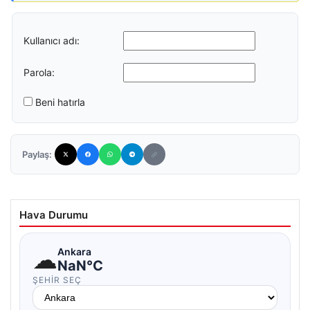
Kullanıcı adı:
Parola:
Beni hatırla
Paylaş:
Hava Durumu
☁
Ankara
NaN°C
ŞEHIR SEÇ