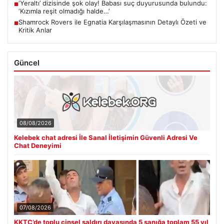
‘Yeraltı’ dizisinde şok olay! Babası suç duyurusunda bulundu:
■
‘Kızımla reşit olmadığı halde…’
Shamrock Rovers ile Egnatia Karşılaşmasının Detaylı Özeti ve
■
Kritik Anlar
Güncel
08/08/2026
Kelebek chat adresi İle Sanal İletişimin Güvenli Adresi Ve
Chat Deneyimi
07/08/2026
KKTC’de toplu cinsel saldırı davasında 5 sanığa toplam 55 yıl