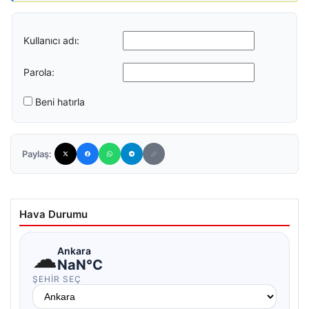
Kullanıcı adı:
Parola:
Beni hatırla
Paylaş:
Hava Durumu
☁
Ankara
NaN°C
ŞEHIR SEÇ