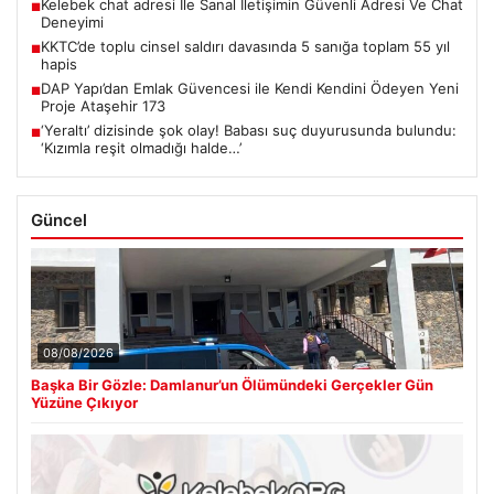
Kelebek chat adresi İle Sanal İletişimin Güvenli Adresi Ve Chat
■
Deneyimi
KKTC’de toplu cinsel saldırı davasında 5 sanığa toplam 55 yıl
■
hapis
DAP Yapı’dan Emlak Güvencesi ile Kendi Kendini Ödeyen Yeni
■
Proje Ataşehir 173
‘Yeraltı’ dizisinde şok olay! Babası suç duyurusunda bulundu:
■
‘Kızımla reşit olmadığı halde…’
Güncel
08/08/2026
Başka Bir Gözle: Damlanur’un Ölümündeki Gerçekler Gün
Yüzüne Çıkıyor