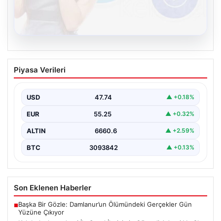
08.08.2026
Kelebek chat adresi İle Sanal İletişimin
Piyasa Verileri
Güvenli Adresi Ve Chat Deneyimi
İnternet çağında kullanıcıların kaliteli bir şekilde irtibat
kurması ciddi bir değer barındırmaktadır. Günümüzde
USD
47.74
▲ +0.18%
birçok…
EUR
55.25
▲ +0.32%
ALTIN
6660.6
▲ +2.59%
BTC
3093842
▲ +0.13%
Son Eklenen Haberler
Başka Bir Gözle: Damlanur’un Ölümündeki Gerçekler Gün
■
Yüzüne Çıkıyor