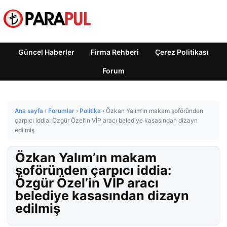
Güncel Haberler
Firma Rehberi
Çerez Politikası
Forum
Ana sayfa
›
Forumlar
›
Politika
›
Özkan Yalım’ın makam şoföründen
çarpıcı iddia: Özgür Özel’in VİP aracı belediye kasasından dizayn
edilmiş
Özkan Yalım’ın makam
şoföründen çarpıcı iddia:
Özgür Özel’in VİP aracı
belediye kasasından dizayn
edilmiş