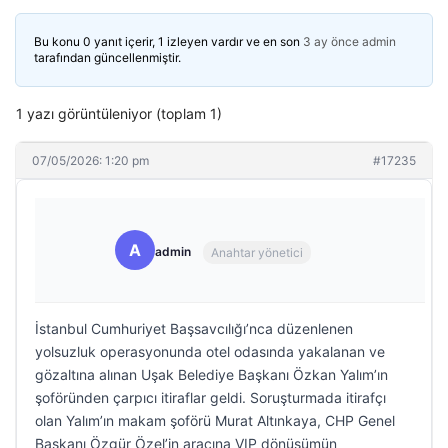
Bu konu 0 yanıt içerir, 1 izleyen vardır ve en son
3 ay önce
admin
tarafından güncellenmiştir.
1 yazı görüntüleniyor (toplam 1)
07/05/2026: 1:20 pm
#17235
A
admin
Anahtar yönetici
İstanbul Cumhuriyet Başsavcılığı’nca düzenlenen
yolsuzluk operasyonunda otel odasında yakalanan ve
gözaltına alınan Uşak Belediye Başkanı Özkan Yalım’ın
şoföründen çarpıcı itiraflar geldi. Soruşturmada itirafçı
olan Yalım’ın makam şoförü Murat Altınkaya, CHP Genel
Başkanı Özgür Özel’in aracına VIP dönüşümün