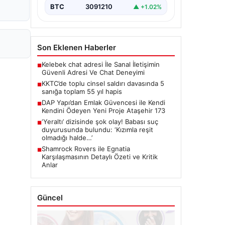
BTC
3091210
▲ +1.02%
Son Eklenen Haberler
Kelebek chat adresi İle Sanal İletişimin
■
Güvenli Adresi Ve Chat Deneyimi
KKTC’de toplu cinsel saldırı davasında 5
■
sanığa toplam 55 yıl hapis
DAP Yapı’dan Emlak Güvencesi ile Kendi
■
Kendini Ödeyen Yeni Proje Ataşehir 173
‘Yeraltı’ dizisinde şok olay! Babası suç
■
duyurusunda bulundu: ‘Kızımla reşit
olmadığı halde…’
Shamrock Rovers ile Egnatia
■
Karşılaşmasının Detaylı Özeti ve Kritik
Anlar
Güncel