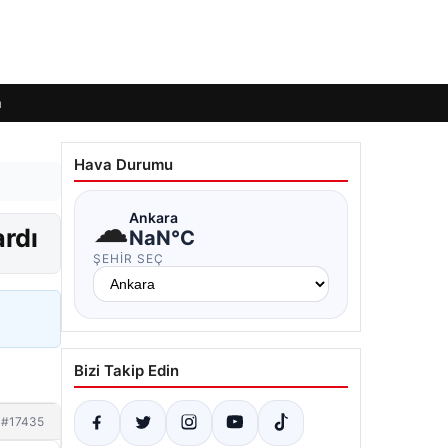
m
Hava Durumu
☁
Ankara
ardı
NaN°C
ŞEHIR SEÇ
Bizi Takip Edin
#17435