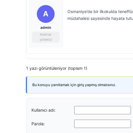
Osmaniye’de bir ilkokulda teneffü
A
müdahalesi sayesinde hayata tut
admin
Anahtar
yönetici
1 yazı görüntüleniyor (toplam 1)
Bu konuyu yanıtlamak için giriş yapmış olmalısınız.
Kullanıcı adı:
Parola: