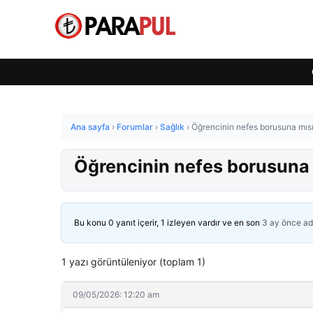
Ana sayfa
›
Forumlar
›
Sağlık
›
Öğrencinin nefes borusuna mısır
Öğrencinin nefes borusuna m
Bu konu 0 yanıt içerir, 1 izleyen vardır ve en son
3 ay önce
ad
1 yazı görüntüleniyor (toplam 1)
09/05/2026: 12:20 am