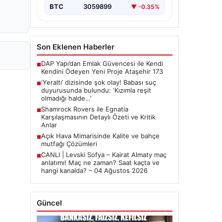
BTC
3059899
▼ -0.35%
Son Eklenen Haberler
DAP Yapı’dan Emlak Güvencesi ile Kendi
■
Kendini Ödeyen Yeni Proje Ataşehir 173
‘Yeraltı’ dizisinde şok olay! Babası suç
■
duyurusunda bulundu: ‘Kızımla reşit
olmadığı halde…’
Shamrock Rovers ile Egnatia
■
Karşılaşmasının Detaylı Özeti ve Kritik
Anlar
Açık Hava Mimarisinde Kalite ve bahçe
■
mutfağı Çözümleri
CANLI | Levski Sofya – Kairat Almaty maç
■
anlatımı! Maç ne zaman? Saat kaçta ve
hangi kanalda? – 04 Ağustos 2026
Güncel