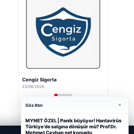
Cengiz Sigorta
23/06/2026
×
Göz Atın
MYNET ÖZEL | Panik büyüyor! Hantavirüs
Türkiye’de salgına dönüşür mü? Prof Dr.
Mehmet Ceyhan net konuştu