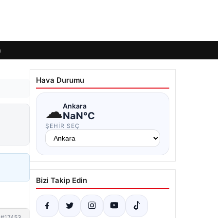
m
Hava Durumu
☁
Ankara
NaN°C
ŞEHIR SEÇ
Bizi Takip Edin
#17453