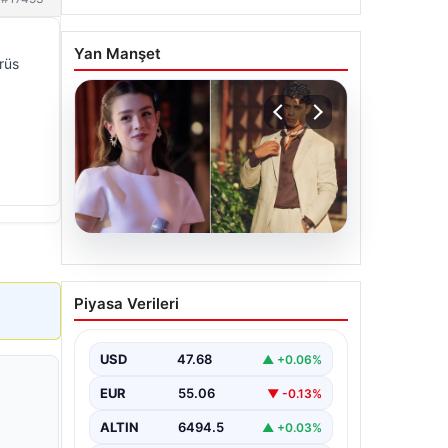
Yan Manşet
rüs
05.08.2026
‘Yeraltı’ dizisinde şok
Piyasa Verileri
olay! Babası suç
duyurusunda bulundu:
‘Kızımla reşit olmadığı
USD
47.68
▲ +0.06%
halde…’
EUR
55.06
▼ -0.13%
ALTIN
6494.5
▲ +0.03%