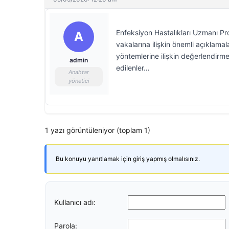
Enfeksiyon Hastalıkları Uzmanı P
A
vakalarına ilişkin önemli açıklama
yöntemlerine ilişkin değerlendirm
admin
edilenler…
Anahtar
yönetici
1 yazı görüntüleniyor (toplam 1)
Bu konuyu yanıtlamak için giriş yapmış olmalısınız.
Kullanıcı adı:
Parola: