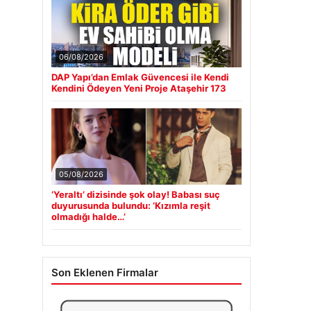
06/08/2026
DAP Yapı’dan Emlak Güvencesi ile Kendi
Kendini Ödeyen Yeni Proje Ataşehir 173
05/08/2026
‘Yeraltı’ dizisinde şok olay! Babası suç
duyurusunda bulundu: ‘Kızımla reşit
olmadığı halde…’
Son Eklenen Firmalar