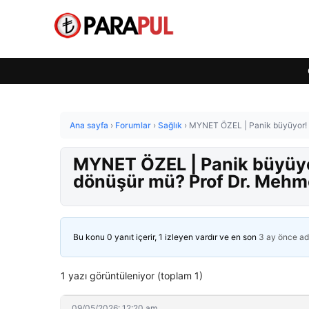
Ana sayfa
›
Forumlar
›
Sağlık
›
MYNET ÖZEL | Panik büyüyor! H
MYNET ÖZEL | Panik büyüyor
dönüşür mü? Prof Dr. Mehm
Bu konu 0 yanıt içerir, 1 izleyen vardır ve en son
3 ay önce
ad
1 yazı görüntüleniyor (toplam 1)
09/05/2026: 12:20 am