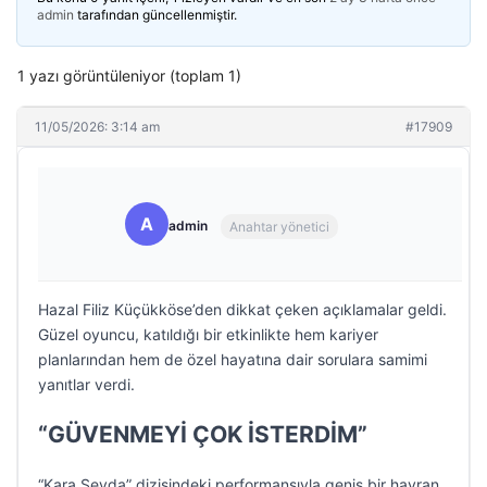
admin
tarafından güncellenmiştir.
1 yazı görüntüleniyor (toplam 1)
11/05/2026: 3:14 am
#17909
A
admin
Anahtar yönetici
Hazal Filiz Küçükköse’den dikkat çeken açıklamalar geldi.
Güzel oyuncu, katıldığı bir etkinlikte hem kariyer
planlarından hem de özel hayatına dair sorulara samimi
yanıtlar verdi.
“GÜVENMEYİ ÇOK İSTERDİM”
“Kara Sevda” dizisindeki performansıyla geniş bir hayran