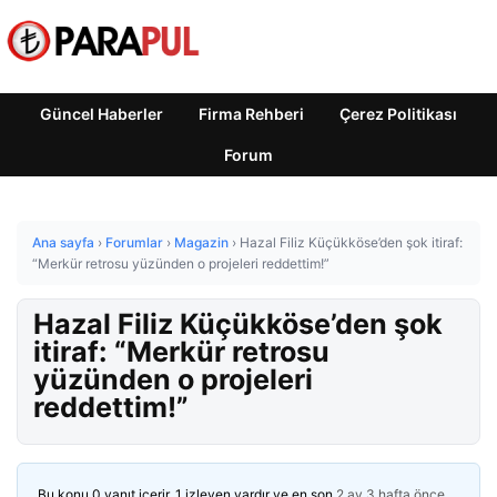
Güncel Haberler
Firma Rehberi
Çerez Politikası
Forum
Ana sayfa
›
Forumlar
›
Magazin
›
Hazal Filiz Küçükköse’den şok itiraf:
“Merkür retrosu yüzünden o projeleri reddettim!”
Hazal Filiz Küçükköse’den şok
itiraf: “Merkür retrosu
yüzünden o projeleri
reddettim!”
Bu konu 0 yanıt içerir, 1 izleyen vardır ve en son
2 ay 3 hafta önce