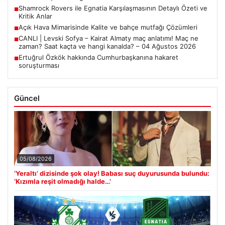
Shamrock Rovers ile Egnatia Karşılaşmasının Detaylı Özeti ve
■
Kritik Anlar
Açık Hava Mimarisinde Kalite ve bahçe mutfağı Çözümleri
■
CANLI | Levski Sofya – Kairat Almaty maç anlatımı! Maç ne
■
zaman? Saat kaçta ve hangi kanalda? – 04 Ağustos 2026
Ertuğrul Özkök hakkında Cumhurbaşkanına hakaret
■
soruşturması
Güncel
05/08/2026
‘Yeraltı’ dizisinde şok olay! Babası suç duyurusunda bulundu:
‘Kızımla reşit olmadığı halde…’