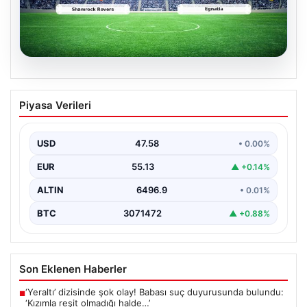
05.08.2026
Shamrock Rovers ile Egnatia
Piyasa Verileri
Karşılaşmasının Detaylı Özeti ve Kritik
Anlar
USD
47.58
• 0.00%
İrlanda temsilcisi Shamrock Rovers, Avrupa kupaları
mücadelesinde Egnatia'yı ağırladı ve sahadan 3-1'lik net
EUR
55.13
▲ +0.14%
bir…
ALTIN
6496.9
• 0.01%
BTC
3071472
▲ +0.88%
Son Eklenen Haberler
‘Yeraltı’ dizisinde şok olay! Babası suç duyurusunda bulundu:
■
‘Kızımla reşit olmadığı halde…’