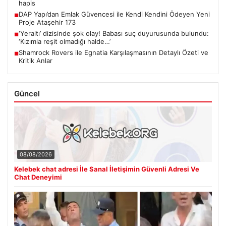
hapis
DAP Yapı’dan Emlak Güvencesi ile Kendi Kendini Ödeyen Yeni
■
Proje Ataşehir 173
‘Yeraltı’ dizisinde şok olay! Babası suç duyurusunda bulundu:
■
‘Kızımla reşit olmadığı halde…’
Shamrock Rovers ile Egnatia Karşılaşmasının Detaylı Özeti ve
■
Kritik Anlar
Güncel
08/08/2026
Kelebek chat adresi İle Sanal İletişimin Güvenli Adresi Ve
Chat Deneyimi