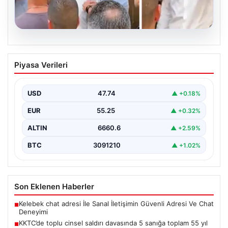
07.08.2026
KKTC’de toplu cinsel saldırı davasında 5
Piyasa Verileri
sanığa toplam 55 yıl hapis
Kuzey Kıbrıs’ta, 18 yaşındaki bir kadına yönelik
gerçekleşen toplu cinsel saldırı ve bu saldırının…
USD
47.74
▲ +0.18%
EUR
55.25
▲ +0.32%
ALTIN
6660.6
▲ +2.59%
BTC
3091210
▲ +1.02%
Son Eklenen Haberler
Kelebek chat adresi İle Sanal İletişimin Güvenli Adresi Ve Chat
■
Deneyimi
KKTC’de toplu cinsel saldırı davasında 5 sanığa toplam 55 yıl
■