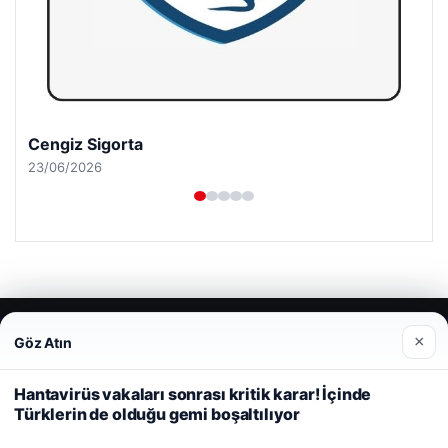
Cengiz Sigorta
23/06/2026
© 2026 Parapul – Güncel Ekonomi Haberleri
×
Göz Atın
Web sitemizi nasıl kullandığınızı daha iyi anlayabilmek,
malta dil okulları
|
lemagrup.com.tr
deneyiminizi kişiselleştirmek ve geliştirmek amacıyla çerezler
cio
rdhub
kullanıyoruz.
Çerez Politikamız
Hantavirüs vakaları sonrası kritik karar! İçinde
Türklerin de olduğu gemi boşaltılıyor
Reddet
Kabul Et