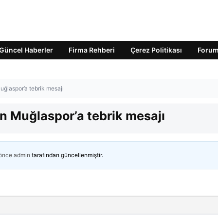
Güncel Haberler
Firma Rehberi
Çerez Politikası
Foru
ğlaspor’a tebrik mesajı
 Muğlaspor’a tebrik mesajı
 önce
admin
tarafından güncellenmiştir.