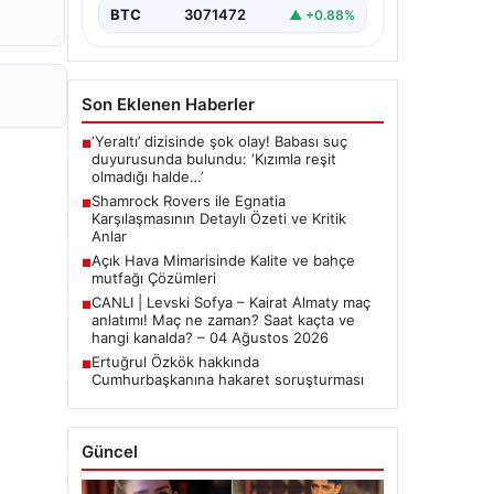
BTC
3071472
▲ +0.88%
Son Eklenen Haberler
‘Yeraltı’ dizisinde şok olay! Babası suç
■
duyurusunda bulundu: ‘Kızımla reşit
olmadığı halde…’
Shamrock Rovers ile Egnatia
■
Karşılaşmasının Detaylı Özeti ve Kritik
Anlar
Açık Hava Mimarisinde Kalite ve bahçe
■
mutfağı Çözümleri
CANLI | Levski Sofya – Kairat Almaty maç
■
anlatımı! Maç ne zaman? Saat kaçta ve
hangi kanalda? – 04 Ağustos 2026
Ertuğrul Özkök hakkında
■
Cumhurbaşkanına hakaret soruşturması
Güncel