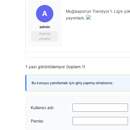
Muğlaspor’un Trendyol 1. Lig’e y
A
yayımladı.
admin
Anahtar
yönetici
1 yazı görüntüleniyor (toplam 1)
Bu konuyu yanıtlamak için giriş yapmış olmalısınız.
Kullanıcı adı:
Parola: