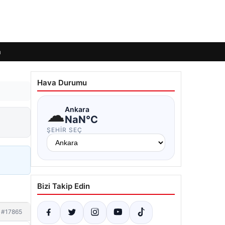
m
Hava Durumu
☁
Ankara
NaN°C
ŞEHIR SEÇ
Bizi Takip Edin
#17865