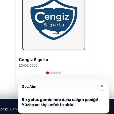
Cengiz Sigorta
23/06/2026
×
Göz Atın
Bir yolcu gemisinde daha salgın paniği!
Yüzlerce kişi enfekte oldu!
ıyoruz.
Çerez Politikamız
Reddet
Kabul Et