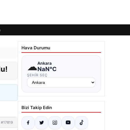
m
Hava Durumu
☁
Ankara
du!
NaN°C
ŞEHIR SEÇ
Bizi Takip Edin
#17819