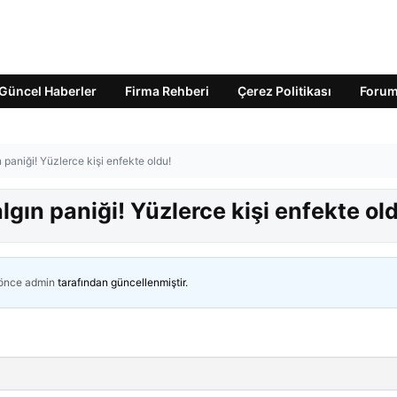
Güncel Haberler
Firma Rehberi
Çerez Politikası
Foru
 paniği! Yüzlerce kişi enfekte oldu!
gın paniği! Yüzlerce kişi enfekte ol
 önce
admin
tarafından güncellenmiştir.