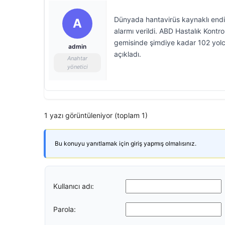
Dünyada hantavirüs kaynaklı endiş
A
alarmı verildi. ABD Hastalık Kont
gemisinde şimdiye kadar 102 yolcu
admin
açıkladı.
Anahtar
yönetici
1 yazı görüntüleniyor (toplam 1)
Bu konuyu yanıtlamak için giriş yapmış olmalısınız.
Kullanıcı adı:
Parola: