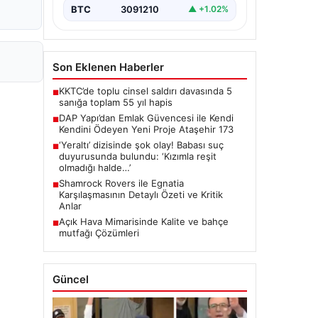
modeliyle…
BTC
3091210
▲ +1.02%
Son Eklenen Haberler
KKTC’de toplu cinsel saldırı davasında 5
■
sanığa toplam 55 yıl hapis
DAP Yapı’dan Emlak Güvencesi ile Kendi
■
Kendini Ödeyen Yeni Proje Ataşehir 173
‘Yeraltı’ dizisinde şok olay! Babası suç
■
duyurusunda bulundu: ‘Kızımla reşit
olmadığı halde…’
Shamrock Rovers ile Egnatia
■
Karşılaşmasının Detaylı Özeti ve Kritik
Anlar
Açık Hava Mimarisinde Kalite ve bahçe
■
mutfağı Çözümleri
Güncel