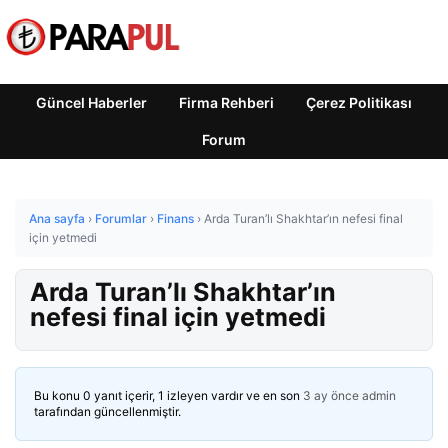
Güncel Haberler
Firma Rehberi
Çerez Politikası
Forum
Ana sayfa
›
Forumlar
›
Finans
›
Arda Turan’lı Shakhtar’ın nefesi final
için yetmedi
Arda Turan’lı Shakhtar’ın
nefesi final için yetmedi
Bu konu 0 yanıt içerir, 1 izleyen vardır ve en son
3 ay önce
admin
tarafından güncellenmiştir.