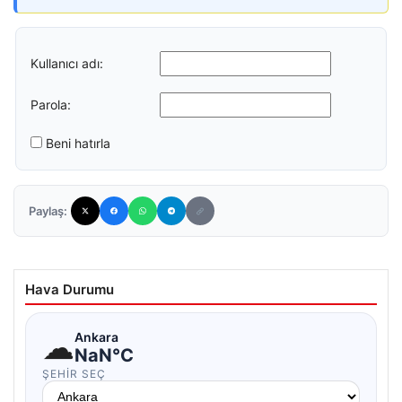
Kullanıcı adı:
Parola:
Beni hatırla
Paylaş:
Hava Durumu
☁
Ankara
NaN°C
ŞEHIR SEÇ