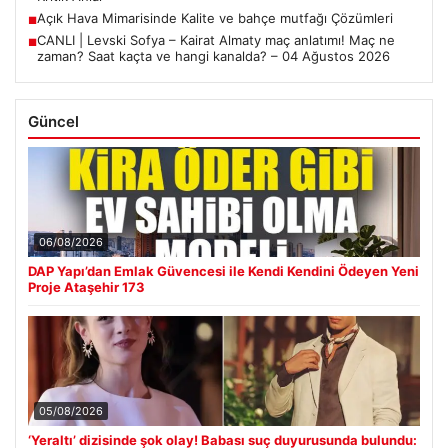
Açık Hava Mimarisinde Kalite ve bahçe mutfağı Çözümleri
■
CANLI | Levski Sofya – Kairat Almaty maç anlatımı! Maç ne
■
zaman? Saat kaçta ve hangi kanalda? – 04 Ağustos 2026
Güncel
06/08/2026
DAP Yapı’dan Emlak Güvencesi ile Kendi Kendini Ödeyen Yeni
Proje Ataşehir 173
05/08/2026
‘Yeraltı’ dizisinde şok olay! Babası suç duyurusunda bulundu: