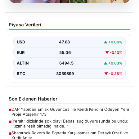
05.08.2026
‘Yeraltı’ dizisinde şok olay! Babası suç
Piyasa Verileri
duyurusunda bulundu: ‘Kızımla reşit
olmadığı halde…’
USD
47.68
▲ +0.06%
EUR
55.06
▼ -0.13%
ALTIN
6494.5
▲ +0.03%
BTC
3059899
▼ -0.35%
Son Eklenen Haberler
DAP Yapı’dan Emlak Güvencesi ile Kendi Kendini Ödeyen Yeni
■
Proje Ataşehir 173
‘Yeraltı’ dizisinde şok olay! Babası suç duyurusunda bulundu:
■
‘Kızımla reşit olmadığı halde…’
Shamrock Rovers ile Egnatia Karşılaşmasının Detaylı Özeti ve
■
Kritik Anlar