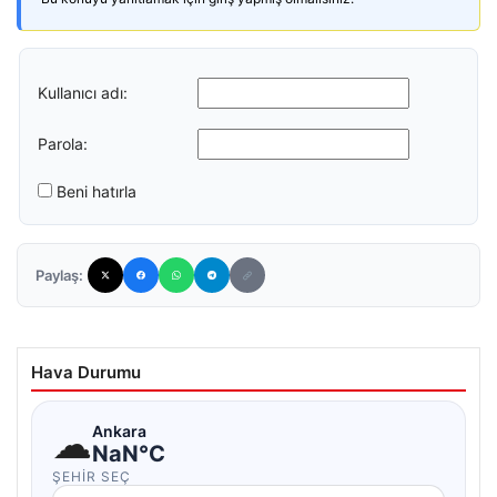
Kullanıcı adı:
Parola:
Beni hatırla
Paylaş:
Hava Durumu
☁
Ankara
NaN°C
ŞEHIR SEÇ