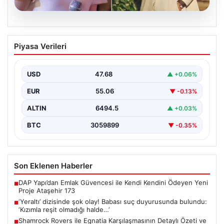
05.08.2026
‘Yeraltı’ dizisinde şok olay! Babası suç
Piyasa Verileri
duyurusunda bulundu: ‘Kızımla reşit
olmadığı halde…’
USD
47.68
▲ +0.06%
EUR
55.06
▼ -0.13%
ALTIN
6494.5
▲ +0.03%
BTC
3059899
▼ -0.35%
Son Eklenen Haberler
DAP Yapı’dan Emlak Güvencesi ile Kendi Kendini Ödeyen Yeni
■
Proje Ataşehir 173
‘Yeraltı’ dizisinde şok olay! Babası suç duyurusunda bulundu:
■
‘Kızımla reşit olmadığı halde…’
Shamrock Rovers ile Egnatia Karşılaşmasının Detaylı Özeti ve
■