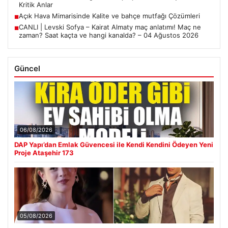
Kritik Anlar
Açık Hava Mimarisinde Kalite ve bahçe mutfağı Çözümleri
■
CANLI | Levski Sofya – Kairat Almaty maç anlatımı! Maç ne
■
zaman? Saat kaçta ve hangi kanalda? – 04 Ağustos 2026
Güncel
06/08/2026
DAP Yapı’dan Emlak Güvencesi ile Kendi Kendini Ödeyen Yeni
Proje Ataşehir 173
05/08/2026