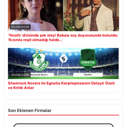
05/08/2026
‘Yeraltı’ dizisinde şok olay! Babası suç duyurusunda bulundu:
‘Kızımla reşit olmadığı halde…’
05/08/2026
Shamrock Rovers ile Egnatia Karşılaşmasının Detaylı Özeti
ve Kritik Anlar
Son Eklenen Firmalar