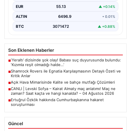
mücadelesinde Egnatia'yı ağırladı ve sahadan 3-1'lik net
EUR
55.13
▲ +0.14%
bir…
ALTIN
6496.9
• 0.01%
BTC
3071472
▲ +0.88%
Son Eklenen Haberler
‘Yeraltı’ dizisinde şok olay! Babası suç duyurusunda bulundu:
■
‘Kızımla reşit olmadığı halde…’
Shamrock Rovers ile Egnatia Karşılaşmasının Detaylı Özeti ve
■
Kritik Anlar
Açık Hava Mimarisinde Kalite ve bahçe mutfağı Çözümleri
■
CANLI | Levski Sofya – Kairat Almaty maç anlatımı! Maç ne
■
zaman? Saat kaçta ve hangi kanalda? – 04 Ağustos 2026
Ertuğrul Özkök hakkında Cumhurbaşkanına hakaret
■
soruşturması
Güncel