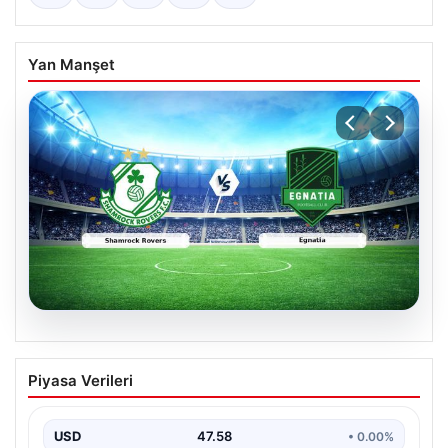
Yan Manşet
05.08.2026
Shamrock Rovers ile Egnatia
Piyasa Verileri
Karşılaşmasının Detaylı Özeti ve Kritik
Anlar
USD
47.58
• 0.00%
İrlanda temsilcisi Shamrock Rovers, Avrupa kupaları