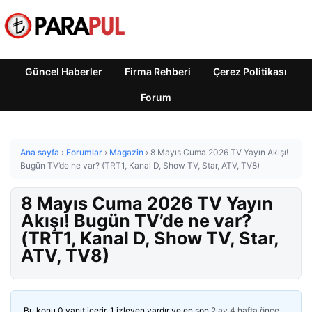
Güncel Haberler
Firma Rehberi
Çerez Politikası
Forum
Ana sayfa
›
Forumlar
›
Magazin
›
8 Mayıs Cuma 2026 TV Yayın Akışı!
Bugün TV’de ne var? (TRT1, Kanal D, Show TV, Star, ATV, TV8)
8 Mayıs Cuma 2026 TV Yayın
Akışı! Bugün TV’de ne var?
(TRT1, Kanal D, Show TV, Star,
ATV, TV8)
Bu konu 0 yanıt içerir, 1 izleyen vardır ve en son
2 ay 4 hafta önce