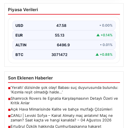
Shamrock Rovers ile Egnatia
Piyasa Verileri
Karşılaşmasının Detaylı Özeti ve Kritik
Anlar
USD
47.58
• 0.00%
İrlanda temsilcisi Shamrock Rovers, Avrupa kupaları
mücadelesinde Egnatia’yı ağırladı ve sahadan 3-1’lik net
EUR
55.13
▲ +0.14%
bir…
ALTIN
6496.9
• 0.01%
BTC
3071472
▲ +0.88%
Son Eklenen Haberler
‘Yeraltı’ dizisinde şok olay! Babası suç duyurusunda bulundu:
■
‘Kızımla reşit olmadığı halde…’
Shamrock Rovers ile Egnatia Karşılaşmasının Detaylı Özeti ve
■
Kritik Anlar
Açık Hava Mimarisinde Kalite ve bahçe mutfağı Çözümleri
■
CANLI | Levski Sofya – Kairat Almaty maç anlatımı! Maç ne
■
zaman? Saat kaçta ve hangi kanalda? – 04 Ağustos 2026
Ertuğrul Özkök hakkında Cumhurbaşkanına hakaret
■