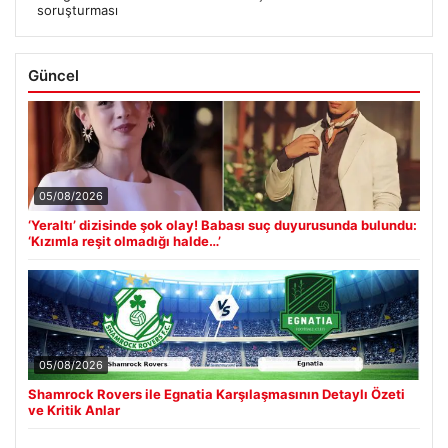
soruşturması
Güncel
05/08/2026
‘Yeraltı’ dizisinde şok olay! Babası suç duyurusunda bulundu:
‘Kızımla reşit olmadığı halde…’
05/08/2026
Shamrock Rovers ile Egnatia Karşılaşmasının Detaylı Özeti
ve Kritik Anlar