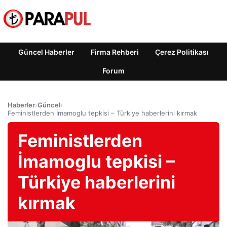
Güncel Haberler
Firma Rehberi
Çerez Politikası
Forum
Haberler
›
Güncel
›
Feministlerden İmamoglu tepkisi – Türkiye haberlerini kırmak
Feministlerden
İmamoglu tepkisi –
Türkiye haberlerini
kırmak