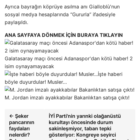
Ayrıca bayrağın köprüye asılma anı Gialloblù'nun
sosyal medya hesaplarında “Gururla” ifadesiyle
paylaşıldı.
ANA SAYFAYA DÖNMEK İÇİN BURAYA TIKLAYIN
Galatasaray maçı öncesi Adanaspor'dan kötü haber! 2
isim oynayamayacak
İşte haberi
böyle duyurdular! Musler…
M. Jordan imzalı ayakkabılar Bakanlıktan satışa çıktı!
← Şeker
İYİ Parti'nin yarınki olağanüstü
pancarının
kurultayı öncesinde durum
faydaları
sakinleşmiyor, taban tepki
nelerdir?
gösteriyor: Kongreye seyirci