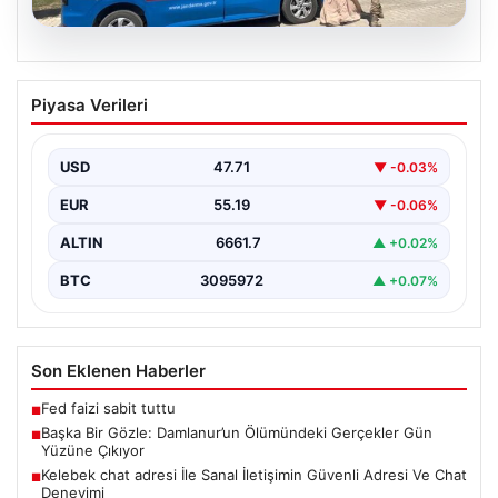
08.08.2026
Başka Bir Gözle: Damlanur’un
Piyasa Verileri
Ölümündeki Gerçekler Gün Yüzüne
Çıkıyor
USD
47.71
▼ -0.03%
Van’ın Başkale ilçesinde yaşanan ve uzun süredir
gizemini koruyan olayın perde arkası aralanmaya
EUR
55.19
▼ -0.06%
başladı.…
ALTIN
6661.7
▲ +0.02%
BTC
3095972
▲ +0.07%
Son Eklenen Haberler
Fed faizi sabit tuttu
■
Başka Bir Gözle: Damlanur’un Ölümündeki Gerçekler Gün
■
Yüzüne Çıkıyor
Kelebek chat adresi İle Sanal İletişimin Güvenli Adresi Ve Chat
■
Deneyimi