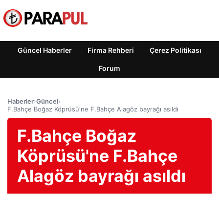
Güncel Haberler
Firma Rehberi
Çerez Politikası
Forum
Haberler
›
Güncel
›
F.Bahçe Boğaz Köprüsü'ne F.Bahçe Alagöz bayrağı asıldı
F.Bahçe Boğaz
Köprüsü'ne F.Bahçe
Alagöz bayrağı asıldı