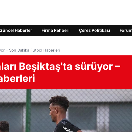
Güncel Haberler
Firma Rehberi
Çerez Politikası
Foru
yor – Son Dakika Futbol Haberleri
arı Beşiktaş'ta sürüyor –
berleri