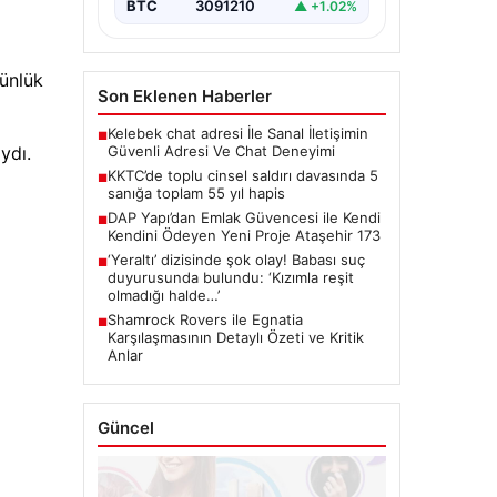
BTC
3091210
▲ +1.02%
günlük
Son Eklenen Haberler
Kelebek chat adresi İle Sanal İletişimin
■
Güvenli Adresi Ve Chat Deneyimi
ydı.
KKTC’de toplu cinsel saldırı davasında 5
■
sanığa toplam 55 yıl hapis
DAP Yapı’dan Emlak Güvencesi ile Kendi
■
Kendini Ödeyen Yeni Proje Ataşehir 173
‘Yeraltı’ dizisinde şok olay! Babası suç
■
duyurusunda bulundu: ‘Kızımla reşit
olmadığı halde…’
Shamrock Rovers ile Egnatia
■
Karşılaşmasının Detaylı Özeti ve Kritik
Anlar
Güncel