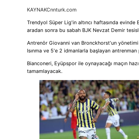
KAYNAK
Cnnturk.com
Trendyol Süper Lig'in altıncı haftasında evinde 
aradan sonra bu sabah BJK Nevzat Demir tesisl
Antrenör Giovanni van Bronckhorst'un yönetimi a
Isınma ve 5'e 2 idmanlarla başlayan antrenman p
Bianconeri, Eyüpspor ile oynayacağı maçın hazırl
tamamlayacak.