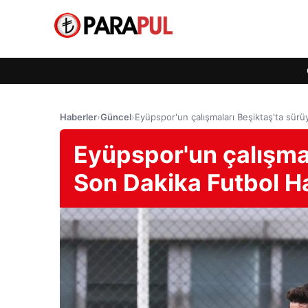
Haberler
›
Güncel
›
Eyüpspor'un çalışmaları Beşiktaş'ta sürü
Eyüpspor'un çalışmal
Son Dakika Futbol Ha