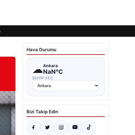
m
Hava Durumu
☁
Ankara
NaN°C
ŞEHIR SEÇ
Bizi Takip Edin