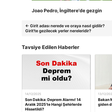
Joao Pedro, İngiltere'de gezgin
← Girit adası nerede ve oraya nasıl gidilir?
Girit'te gezilecek yerler nereleridir?
Tavsiye Edilen Haberler
14/12/2025
13/12/20
Son Dakika: Deprem Alarmı! 14
Bakan M
Aralık 2025’te Hangi Şehirlerde
giden d
Hissetildi?