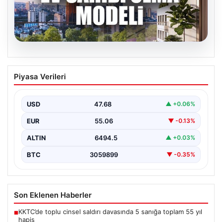
06.08.2026
DAP Yapı’dan Emlak Güvencesi ile Kendi
Piyasa Verileri
Kendini Ödeyen Yeni Proje Ataşehir 173
Gayrimenkul sektöründe yenilikçi projeleriyle dikkat
çeken DAP Gayrimenkul Geliştirme, müşterilerine
USD
47.68
▲ +0.06%
sunduğu yeni yaşam modeliyle…
EUR
55.06
▼ -0.13%
ALTIN
6494.5
▲ +0.03%
BTC
3059899
▼ -0.35%
Son Eklenen Haberler
KKTC’de toplu cinsel saldırı davasında 5 sanığa toplam 55 yıl
■
hapis