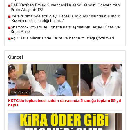
DAP Yapı’dan Emlak Güvencesi ile Kendi Kendini Ödeyen Yeni
■
Proje Ataşehir 173
‘Yeraltı’ dizisinde şok olay! Babası suç duyurusunda bulundu:
■
‘Kızımla reşit olmadığı halde…’
Shamrock Rovers ile Egnatia Karşılaşmasının Detaylı Özeti ve
■
Kritik Anlar
Açık Hava Mimarisinde Kalite ve bahçe mutfağı Çözümleri
■
Güncel
07/08/2026
KKTC’de toplu cinsel saldırı davasında 5 sanığa toplam 55 yıl
hapis