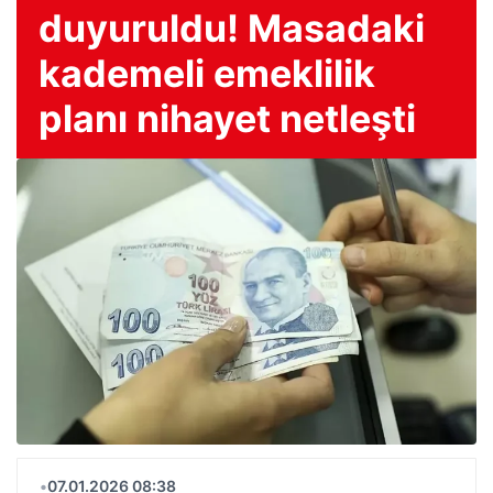
duyuruldu! Masadaki
kademeli emeklilik
planı nihayet netleşti
•
07.01.2026 08:38