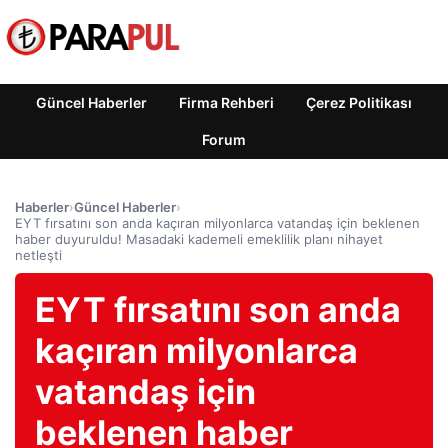
Güncel Haberler
Firma Rehberi
Çerez Politikası
Forum
Haberler
›
Güncel Haberler
›
EYT fırsatını son anda kaçıran milyonlarca vatandaş için beklenen
haber duyuruldu! Masadaki kademeli emeklilik planı nihayet
netleşti
EYT fırsatını son anda
kaçıran milyonlarca
vatandaş için
beklenen haber