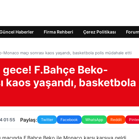
Güncel Haberler
Firma Rehberi
Çerez Politikası
Foru
o-Monaco maçı sonrası kaos yaşandı, basketbola polis müdahale etti
ı gece! F.Bahçe Beko-
 kaos yaşandı, basketbola
Paylaş:
4 01:55
Twitter
Facebook
WhatsApp
Reddit
Pinte
ü maçında F.Bahçe Beko ile Monaco karşı karşıya geldi.