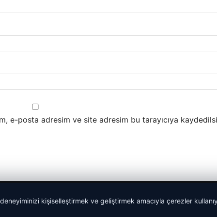
m, e-posta adresim ve site adresim bu tarayıcıya kaydedilsi
 deneyiminizi kişiselleştirmek ve geliştirmek amacıyla çerezler kullan
malta dil okulları
|
lemagrup.com.tr