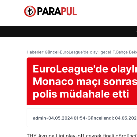
Haberler
›
Güncel
›
EuroLeague'de olaylı gece! F.Bahçe Bek
EuroLeague'de olayl
Monaco maçı sonrası
polis müdahale etti
admin
•
04.05.2024 01:54
•
Güncellendi: 04.05.202
THY Avrupa Ligi play-off çeyrek finali dördünc