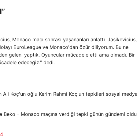
M”
ius, Monaco maçı sonrası yaşananları anlattı. Jasikevicius
dolayı EuroLeague ve Monaco'dan özür diliyorum. Bu ne
den geleni yaptık. Oyuncular mücadele etti ama olmadı. Bir
ücadele edeceğiz.” dedi.
n Ali Koç'un oğlu Kerim Rahmi Koç'un tepkileri sosyal medy
çe Beko – Monaco maçına verdiği tepki günün gündemi oldu
24