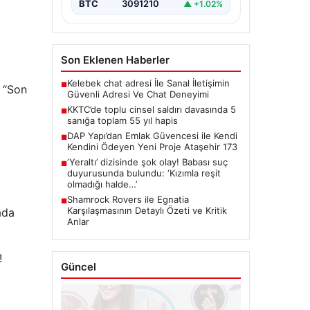
BTC
3091210
▲ +1.02%
Son Eklenen Haberler
Kelebek chat adresi İle Sanal İletişimin
■
, “Son
Güvenli Adresi Ve Chat Deneyimi
KKTC’de toplu cinsel saldırı davasında 5
■
sanığa toplam 55 yıl hapis
DAP Yapı’dan Emlak Güvencesi ile Kendi
■
Kendini Ödeyen Yeni Proje Ataşehir 173
‘Yeraltı’ dizisinde şok olay! Babası suç
■
duyurusunda bulundu: ‘Kızımla reşit
olmadığı halde…’
Shamrock Rovers ile Egnatia
■
Karşılaşmasının Detaylı Özeti ve Kritik
ada
Anlar
!
Güncel