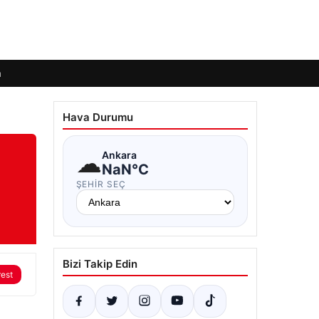
m
Hava Durumu
☁
Ankara
NaN°C
ŞEHIR SEÇ
Bizi Takip Edin
rest