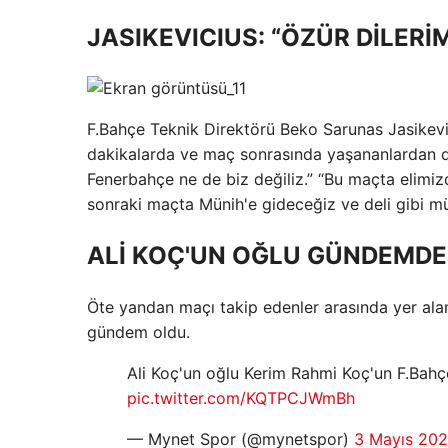
JASIKEVICIUS: “ÖZÜR DİLERİ
F.Bahçe Teknik Direktörü Beko Sarunas Jasikevic
dakikalarda ve maç sonrasında yaşananlardan 
Fenerbahçe ne de biz değiliz.” “Bu maçta elimiz
sonraki maçta Münih'e gideceğiz ve deli gibi m
ALİ KOÇ'UN OĞLU GÜNDEMDE
Öte yandan maçı takip edenler arasında yer ala
gündem oldu.
Ali Koç'un oğlu Kerim Rahmi Koç'un F.Bah
pic.twitter.com/KQTPCJWmBh
— Mynet Spor (@mynetspor)
3 Mayıs 20