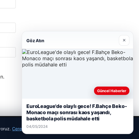
×
Göz Atın
n.
Güncel Haberler
EuroLeague'de olaylı gece! F.Bahçe Beko-
Monaco maçı sonrası kaos yaşandı,
basketbola polis müdahale etti
04/05/2024
ıyoruz.
Çerez Politikamız
Reddet
Kabul Et