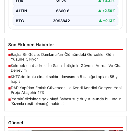
EUR
55.25
▲ +0.32%
ALTIN
6660.6
▲ +2.59%
BTC
3093842
▲ +0.13%
Son Eklenen Haberler
Başka Bir Gözle: Damlanur’un Ölümündeki Gerçekler Gün
■
Yüzüne Çıkıyor
Kelebek chat adresi İle Sanal İletişimin Güvenli Adresi Ve Chat
■
Deneyimi
KKTC’de toplu cinsel saldırı davasında 5 sanığa toplam 55 yıl
■
hapis
DAP Yapı’dan Emlak Güvencesi ile Kendi Kendini Ödeyen Yeni
■
Proje Ataşehir 173
‘Yeraltı’ dizisinde şok olay! Babası suç duyurusunda bulundu:
■
‘Kızımla reşit olmadığı halde…’
Güncel