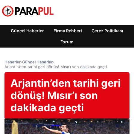
Güncel Haberler
Firma Rehberi
Çerez Politikası
Forum
Haberler
›
Güncel Haberler
›
Arjantin’den tarihi geri dönüş! Mısır’ı son dakikada geçti
Arjantin’den tarihi geri
dönüş! Mısır’ı son
dakikada geçti