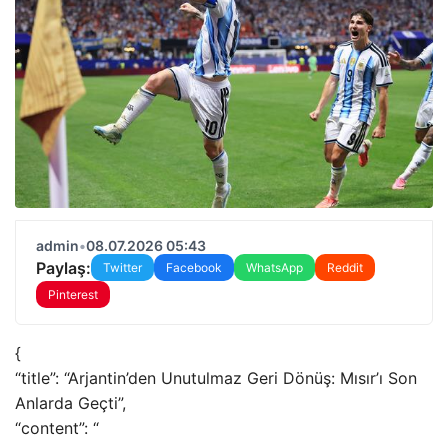
admin
•
08.07.2026 05:43
Paylaş:
Twitter
Facebook
WhatsApp
Reddit
Pinterest
{
“title”: “Arjantin’den Unutulmaz Geri Dönüş: Mısır’ı Son
Anlarda Geçti”,
“content”: “