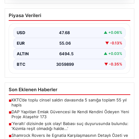
06.08.2026
DAP Yapı’dan Emlak Güvencesi ile Kendi
Piyasa Verileri
Kendini Ödeyen Yeni Proje Ataşehir 173
Gayrimenkul sektöründe yenilikçi projeleriyle dikkat
çeken DAP Gayrimenkul Geliştirme, müşterilerine
USD
47.68
▲ +0.06%
sunduğu yeni yaşam modeliyle…
EUR
55.06
▼ -0.13%
ALTIN
6494.5
▲ +0.03%
BTC
3059899
▼ -0.35%
Son Eklenen Haberler
KKTC’de toplu cinsel saldırı davasında 5 sanığa toplam 55 yıl
■
hapis
DAP Yapı’dan Emlak Güvencesi ile Kendi Kendini Ödeyen Yeni
■
Proje Ataşehir 173
‘Yeraltı’ dizisinde şok olay! Babası suç duyurusunda bulundu:
■
‘Kızımla reşit olmadığı halde…’
Shamrock Rovers ile Egnatia Karşılaşmasının Detaylı Özeti ve
■