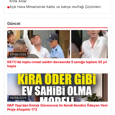
Kritik Anlar
Açık Hava Mimarisinde Kalite ve bahçe mutfağı Çözümleri
■
Güncel
07/08/2026
KKTC’de toplu cinsel saldırı davasında 5 sanığa toplam 55 yıl
hapis
06/08/2026
DAP Yapı’dan Emlak Güvencesi ile Kendi Kendini Ödeyen Yeni
Proje Ataşehir 173